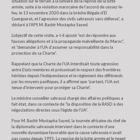
situation sur le terrain à la lumière de la reprise de la lutte
armée, suite à la violation marocaine de l’accord de cessez-le-
feu, le 13 novembre 2020 dans la brèche illégale d’El
Guerguerat, et l’agression des civils sahraouis sans défense”, a
déclaré à l’APS M. Bachir Mustapha Sayed.
L’objectif de cette visite, a-t-il ajouté “est de répondre aux
fausses allégations et à la propagande malveillante du Maroc”,
et “demander à l’UA d’assumer sa responsabilité dans la
protection de sa Charte”.
Rappelant que la Charte de l’UA interdisait toute agression
entre Etats membres et préconisait le respect des frontières
héritées depuis l’indépendance et le règlement des différends
par les moyens pacifiques, il a affirmé que “partant, l’UA est
tenue d’intervenir pour protéger sa Charte”.
Le ministre conseiller sahraoui chargé des affaires politiques a
fait état, dans ce contexte de “la disposition de la RASD à des
négociations directes sous l’égide de l’UA”.
Pour M. Bachir Mustapha Sayed, la tournée africaine du chef de
la diplomatie sahraouie intervient dans le contexte d’une
nouvelle dynamique favorable que la cause sahraouie n’avait
pas connu depuis 1991. La reprise de la lutte armée et le tweet