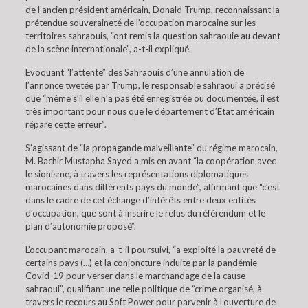
de l’ancien président américain, Donald Trump, reconnaissant la
prétendue souveraineté de l’occupation marocaine sur les
territoires sahraouis, “ont remis la question sahraouie au devant
de la scène internationale”, a-t-il expliqué.
Evoquant “l’attente” des Sahraouis d’une annulation de
l’annonce twetée par Trump, le responsable sahraoui a précisé
que “même s’il elle n’a pas été enregistrée ou documentée, il est
très important pour nous que le département d’Etat américain
répare cette erreur”.
S’agissant de “la propagande malveillante” du régime marocain,
M. Bachir Mustapha Sayed a mis en avant “la coopération avec
le sionisme, à travers les représentations diplomatiques
marocaines dans différents pays du monde”, affirmant que “c’est
dans le cadre de cet échange d’intérêts entre deux entités
d’occupation, que sont à inscrire le refus du référendum et le
plan d’autonomie proposé”.
L’occupant marocain, a-t-il poursuivi, “a exploité la pauvreté de
certains pays (…) et la conjoncture induite par la pandémie
Covid-19 pour verser dans le marchandage de la cause
sahraoui”, qualifiant une telle politique de “crime organisé, à
travers le recours au Soft Power pour parvenir à l’ouverture de