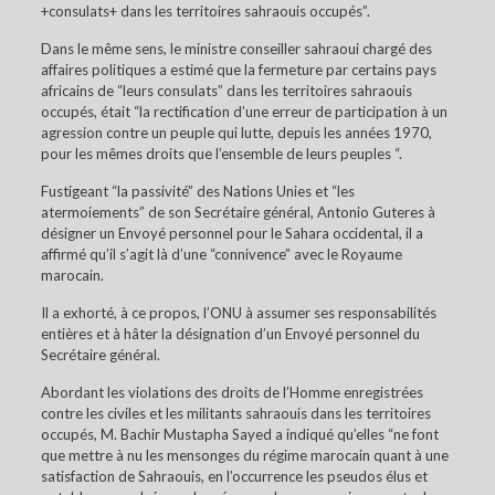
+consulats+ dans les territoires sahraouis occupés”.
Dans le même sens, le ministre conseiller sahraoui chargé des
affaires politiques a estimé que la fermeture par certains pays
africains de “leurs consulats” dans les territoires sahraouis
occupés, était “la rectification d’une erreur de participation à un
agression contre un peuple qui lutte, depuis les années 1970,
pour les mêmes droits que l’ensemble de leurs peuples “.
Fustigeant “la passivité” des Nations Unies et “les
atermoiements” de son Secrétaire général, Antonio Guteres à
désigner un Envoyé personnel pour le Sahara occidental, il a
affirmé qu’il s’agit là d’une “connivence” avec le Royaume
marocain.
Il a exhorté, à ce propos, l’ONU à assumer ses responsabilités
entières et à hâter la désignation d’un Envoyé personnel du
Secrétaire général.
Abordant les violations des droits de l’Homme enregistrées
contre les civiles et les militants sahraouis dans les territoires
occupés, M. Bachir Mustapha Sayed a indiqué qu’elles “ne font
que mettre à nu les mensonges du régime marocain quant à une
satisfaction de Sahraouis, en l’occurrence les pseudos élus et