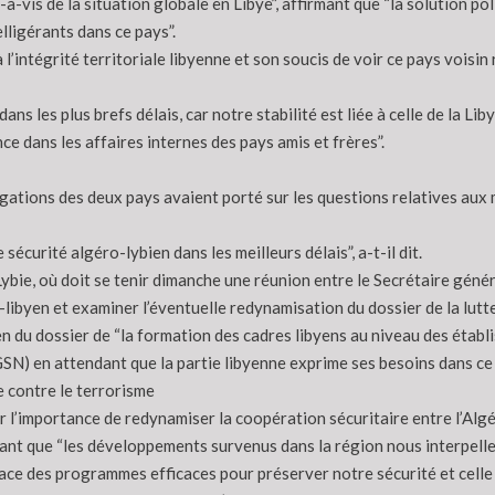
is-à-vis de la situation globale en Libye”, affirmant que “la solution 
lligérants dans ce pays”.
 à l’intégrité territoriale libyenne et son soucis de voir ce pays vois
 les plus brefs délais, car notre stabilité est liée à celle de la Libye”
e dans les affaires internes des pays amis et frères”.
gations des deux pays avaient porté sur les questions relatives aux 
sécurité algéro-lybien dans les meilleurs délais”, a-t-il dit.
ybie, où doit se tenir dimanche une réunion entre le Secrétaire généra
o-libyen et examiner l’éventuelle redynamisation du dossier de la lut
n du dossier de “la formation des cadres libyens au niveau des établi
SN) en attendant que la partie libyenne exprime ses besoins dans ce 
e contre le terrorisme
ur l’importance de redynamiser la coopération sécuritaire entre l’Algér
isant que “les développements survenus dans la région nous interpelle
e des programmes efficaces pour préserver notre sécurité et celle de