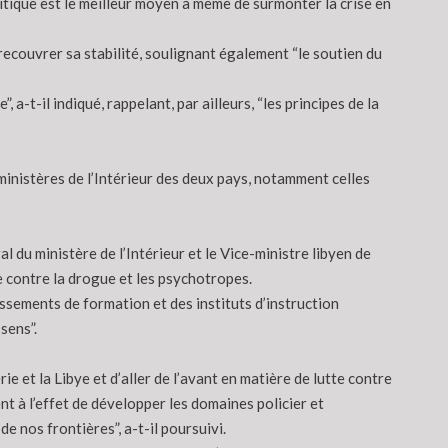
politique est le meilleur moyen à même de surmonter la crise en
in recouvrer sa stabilité, soulignant également “le soutien du
, a-t-il indiqué, rappelant, par ailleurs, “les principes de la
ministères de l’Intérieur des deux pays, notamment celles
l du ministère de l’Intérieur et le Vice-ministre libyen de
te contre la drogue et les psychotropes.
ssements de formation et des instituts d’instruction
sens”.
ie et la Libye et d’aller de l’avant en matière de lutte contre
nt à l’effet de développer les domaines policier et
 nos frontières”, a-t-il poursuivi.