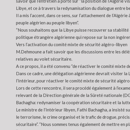
savoir que l’entretien a porté sur “la position de l’Algérie v
Libye, et ce à travers la redynamisation du dialogue entre be
Il a mis l’accent, dans ce sens, sur l’attachement de l’Algérie
peuple algérien au peuple libyen”.
“Nous souhaitons que la Libye puisse recouvrer sa stabilité dans
politique étrangère algérienne qui repose sur la non ingérenc
Vers l’activation du comité mixte de sécurité algéro-libyen
M.Dehmoune a fait savoir que les discussions entre les délé
relatives au volet sécuritaire.
A ce propos, il a été convenu “de réactiver le comité mixte de 
Dans ce cadre, une délégation algérienne devrait visiter la L
l’Intérieur, pour réactiver le comité mixte de sécurité algér
Lors de cette rencontre, il sera procédé également à l’exame
relevant de la Direction générale de la Sûreté nationale (DG
Bachagha: redynamiser la coopération sécuritaire et la lutt
Le ministre de l’Intérieur libyen, Fathi Bachagha, a insisté s
le terrorisme, le crime organisé et le trafic de drogue, préc
sécuritaire”. “Nous sommes tenus également de mettre en plac