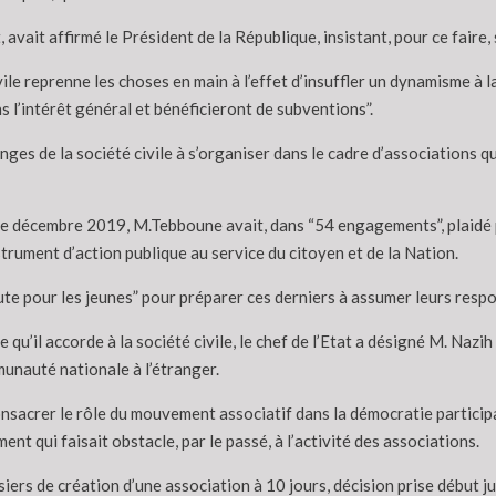
vait affirmé le Président de la République, insistant, pour ce faire, s
é civile reprenne les choses en main à l’effet d’insuffler un dynamisme 
 l’intérêt général et bénéficieront de subventions”.
ges de la société civile à s’organiser dans le cadre d’associations qu
de décembre 2019, M.Tebboune avait, dans “54 engagements”, plaidé pou
rument d’action publique au service du citoyen et de la Nation.
 route pour les jeunes” pour préparer ces derniers à assumer leurs resp
e qu’il accorde à la société civile, le chef de l’Etat a désigné M. Na
unauté nationale à l’étranger.
acrer le rôle du mouvement associatif dans la démocratie participati
nt qui faisait obstacle, par le passé, à l’activité des associations.
siers de création d’une association à 10 jours, décision prise début ju