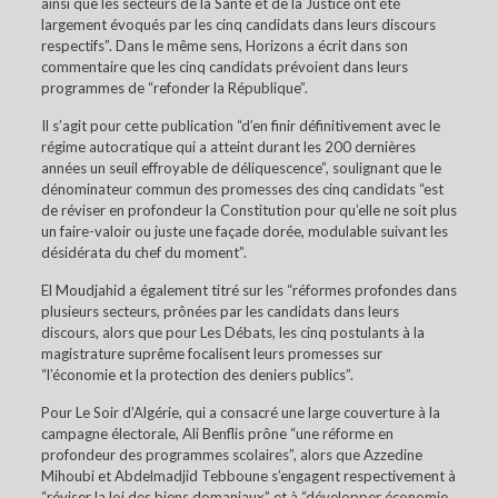
ainsi que les secteurs de la Santé et de la Justice ont été
largement évoqués par les cinq candidats dans leurs discours
respectifs”. Dans le même sens, Horizons a écrit dans son
commentaire que les cinq candidats prévoient dans leurs
programmes de “refonder la République”.
Il s’agit pour cette publication “d’en finir définitivement avec le
régime autocratique qui a atteint durant les 200 dernières
années un seuil effroyable de déliquescence”, soulignant que le
dénominateur commun des promesses des cinq candidats “est
de réviser en profondeur la Constitution pour qu’elle ne soit plus
un faire-valoir ou juste une façade dorée, modulable suivant les
désidérata du chef du moment”.
El Moudjahid a également titré sur les “réformes profondes dans
plusieurs secteurs, prônées par les candidats dans leurs
discours, alors que pour Les Débats, les cinq postulants à la
magistrature suprême focalisent leurs promesses sur
“l’économie et la protection des deniers publics”.
Pour Le Soir d’Algérie, qui a consacré une large couverture à la
campagne électorale, Ali Benflis prône “une réforme en
profondeur des programmes scolaires”, alors que Azzedine
Mihoubi et Abdelmadjid Tebboune s’engagent respectivement à
“réviser la loi des biens domaniaux” et à “développer économie