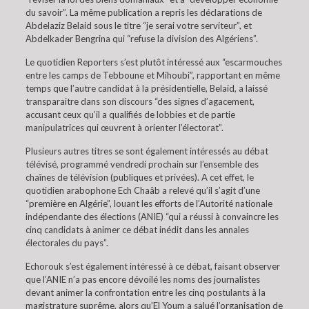
du savoir”. La même publication a repris les déclarations de
Abdelaziz Belaid sous le titre “je serai votre serviteur”, et
Abdelkader Bengrina qui “refuse la division des Algériens”.
Le quotidien Reporters s’est plutôt intéressé aux “escarmouches
entre les camps de Tebboune et Mihoubi”, rapportant en même
temps que l’autre candidat à la présidentielle, Belaid, a laissé
transparaitre dans son discours “des signes d’agacement,
accusant ceux qu’il a qualifiés de lobbies et de partie
manipulatrices qui œuvrent à orienter l’électorat”.
Plusieurs autres titres se sont également intéressés au débat
télévisé, programmé vendredi prochain sur l’ensemble des
chaînes de télévision (publiques et privées). A cet effet, le
quotidien arabophone Ech Chaâb a relevé qu’il s’agit d’une
“première en Algérie”, louant les efforts de l’Autorité nationale
indépendante des élections (ANIE) “qui a réussi à convaincre les
cinq candidats à animer ce débat inédit dans les annales
électorales du pays”.
Echorouk s’est également intéressé à ce débat, faisant observer
que l’ANIE n’a pas encore dévoilé les noms des journalistes
devant animer la confrontation entre les cinq postulants à la
magistrature suprême, alors qu’El Youm a salué l’organisation de