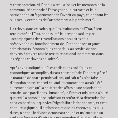
A cette occasion, M. Bedoui a tenu à “saluer les membres de la
communauté nationale à l’étranger pour leur vote et leur
participation au façonnement de l’avenir du pays, en donnant les
plus beaux exemples de l’attachement à la patrie mère”.
Il a relevé, dans ce cadre, que “les institutions de l’Etat, à leur
tête le chef de l’Etat, ont assumé leur responsabilité par
l’accompagnent des revendications populaires et la
préservation du fonctionnement de l’Etat et de ses organes
administratifs, économiques et sociaux au service de nos
citoyens à travers tout le territoire national, notamment dans
les régions enclavées et isolées”.
Après avoir indiqué que “Les réalisations politiques et
économiques accomplies, durant cette période, l’ont été grâce à
la maturité de notre peuple vaillant, qui sait très bien faire la
distinction entre l’ennemi et l’ami, et comment en aurait il été
autrement alors qu’il a souffert des affres d’une colonisation
brutale, sans pareil dans l’humanité”, le Premier ministre a ajouté
que ceci ” a consolidé sa cohésion et renforcé sa détermination
et sa volonté pour que vive l’Algérie libre indépendante, et c’est
en toute logique qu’il a triomphé et que les épreuves, les plus
dures, n’ont pu le diviser, demeurant soudé et uni autour d’un
seul et même mot d’ordre à la préservation duquel a veillé et