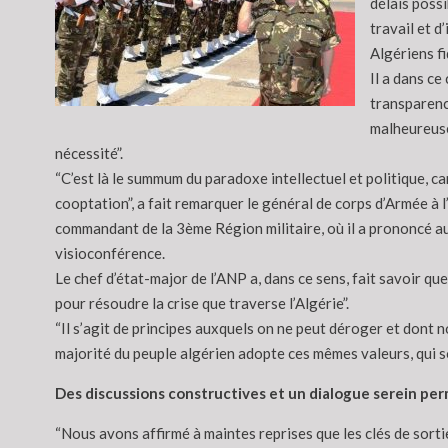
délais possi
travail et d
Algériens fi
Il a dans ce
transparence
malheureuse
nécessité”.
“C’est là le summum du paradoxe intellectuel et politique, car 
cooptation”, a fait remarquer le général de corps d’Armée à
commandant de la 3ème Région militaire, où il a prononcé au
visioconférence.
Le chef d’état-major de l’ANP a, dans ce sens, fait savoir qu
pour résoudre la crise que traverse l’Algérie”.
“Il s’agit de principes auxquels on ne peut déroger et dont 
majorité du peuple algérien adopte ces mêmes valeurs, qui sont
Des discussions constructives et un dialogue serein per
“Nous avons affirmé à maintes reprises que les clés de sortie