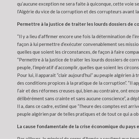
qu’aucune exception ne sera faite à quiconque, cette voie ser
l’Algérie du vice de la corruption et des corrupteurs avant l
Permettre à la justice de traiter les lourds dossiers de c
“Il y a lieu d’affirmer encore une fois la détermination de l’
façon à lui permettre d’exécuter convenablement ses missions
quelles que soient les circonstances, de façon à faire compar
“Permettre à la justice de traiter les lourds dossiers de corr
peuple, l’impératif d’accomplir, quelles que soient les circons
Pour lui, il apparait “clair aujourd’hui” au peuple algérien à
des conditions propices à la pratique de la corruption”. “Il 
l’air et des réformes creuses qui, bien au contraire, ont enc
délibérément sans crainte et sans aucune conscience”, a dépl
Il a, dans ce cadre, estimé que “l’heure des comptes est arri
peuple algérien par de telles pratiques et de tout ce qui a ob
La cause fondamentale de la crise économique du pays 
Par ailleurs, le général de corps d’Armée a souligné que tous