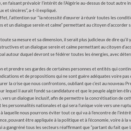
 en faisant prévaloir l’intérêt de l’Algérie au-dessus de tout autre int
 et sincères”, a-t-il expliqué.
ffet, l’attention sur “la nécessité d’œuvrer à réunir toutes les condi
s et un dialogue serein et calme” permettant au citoyen d’accorder sa 
toute sa mesure et sa dimension, il serait plus judicieux de dire qu’il 
structives et un dialogue serein et calme permettant au citoyen d’acco
ncipal autour duquel devront se fédérer toutes les énergies, avec déte
ntion et prendre ses gardes de certaines personnes et entités qui con
dications et de propositions qui ne sont guère adéquates voire pas du
rer la crise que nous confrontons, oubliant que c’est au nouveau Pr
sur lequel il aurait fondé sa candidature et que le peuple algérien éli
, vers un dialogue inclusif, afin de permettre la concrétisation de cet
 et les personnalités nationales et qui sera l’unique voie vers une rupt
e à laquelle nous pourrons éviter tout ce qui va à l’encontre de l’int
, pouvant être appliquée à la politique et à l’économie, voire à la vie
i a gangréné tous les secteurs réaffirmant que “partant du fait que l