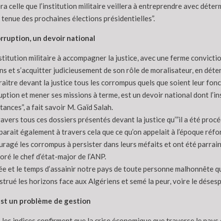
a celle que l’institution militaire veillera à entreprendre avec déter
a tenue des prochaines élections présidentielles”.
orruption, un devoir national
institution militaire à accompagner la justice, avec une ferme convicti
 et s’acquitter judicieusement de son rôle de moralisateur, en déterr
aitre devant la justice tous les corrompus quels que soient leur foncti
uption et mener ses missions à terme, est un devoir national dont l’inst
tances”, a fait savoir M. Gaïd Salah.
 travers tous ces dossiers présentés devant la justice qu’”il a été proc
apparait également à travers cela que ce qu’on appelait à l’époque réf
ouragé les corrompus à persister dans leurs méfaits et ont été parrain
oré le chef d’état-major de l’ANP.
vée et le temps d’assainir notre pays de toute personne malhonnête qui
strué les horizons face aux Algériens et semé la peur, voire le désespo
est un problème de gestion
 les indices confirment que la crise économique que traverse le pays e