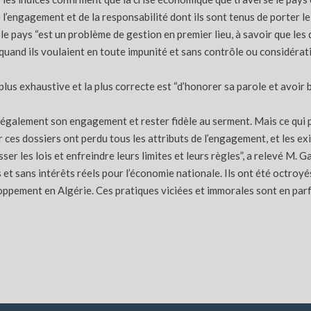
l’engagement et de la responsabilité dont ils sont tenus de porter le
 pays “est un problème de gestion en premier lieu, à savoir que les 
quand ils voulaient en toute impunité et sans contrôle ou considérati
la plus exhaustive et la plus correcte est “d’honorer sa parole et avoi
ir également son engagement et rester fidèle au serment. Mais ce qui p
ces dossiers ont perdu tous les attributs de l’engagement, et les exig
er les lois et enfreindre leurs limites et leurs règles”, a relevé M. Ga
es et sans intérêts réels pour l’économie nationale. Ils ont été octro
loppement en Algérie. Ces pratiques viciées et immorales sont en parf