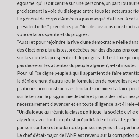
égoïsme, qu’il soit centré sur une personne, un parti ou autre,
précisément la voie du dialogue entre tous les acteurs sérieux
Le général de corps d’Armée n’a pas manqué d’attirer, à cet e
présidentielles”, précédées par “des discussions constructive
voie de la prospérité et du progrès.
“Aussi et pour rejoindre la rive d’une démocratie réelle dans 
des élections pluralistes, précédées par des discussions con
sur la voie de la prospérité et du progrès. Tel est l’axe pri
pas décevoir les attentes du peuple algérien”, a-t-il insisté.
Pour lui, “ce digne peuple à qui il appartient de faire atte
le dénigrement d’autrui ou la formulation de nouvelles reven
pratiques non constructives tendant sciemment à faire perdu
sur le terrain le programme détaillé et précis des réformes, 
nécessairement d’avancer et en toute diligence, a-t-il relevé
“Un dialogue qui réunit la classe politique, la société civile
algérien, avec tout ce qui est préjudiciable et néfaste, grâc
par son contenu et moderne de par ses moyens et sa pertinence
Le chef d’état-major de l’ANP est revenu sur la corruption qu