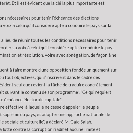
érêt. Et il est évident que la clé la plus importante est
tions nécessaires pour tenir l’échéance des élections
voix à celui qu’il considère apte à conduire le pays sur la
y a lieu de réunir toutes les conditions nécessaires pour tenir
rder sa voix à celui qu’il considère apte à conduire le pays
rmination et résolution, voire avec abnégation, de façon à ne
tinuent à faire montre d’une opposition fondée uniquement sur
 tout objectives, qui s’inscrivent dans le cadre des
ésident seul que revient la tâche de traduire concrètement
rait suivant le contenu de son programme”. “Ce qui requiert
te échéance électorale capitale”.
ure effective, à laquelle ne cesse d’appeler le peuple
érêt suprême du pays, et adopter une approche nationale de
 sociale et culturelle”, a déclaré M. Gaïd Salah.
a lutte contre la corruption n’admet aucune limite et