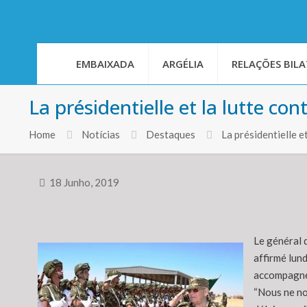
EMBAIXADA
ARGÉLIA
RELAÇÕES BILA
La présidentielle et la lutte con
Home
Notícias
Destaques
La présidentielle e
18 Junho, 2019
Le général 
affirmé lund
accompagner
“Nous ne nou