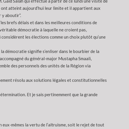
 Gaïd Salah qui effectue à partir de ce lundi une visite de
 ont atteint aujourd’hui leur limite et il appartient aux
 y aboutir”.
“les brefs délais et dans les meilleures conditions de
véritable démocratie à laquelle ne croient pas,
i considèrent les élections comme un choix plutôt qu’une
 la démocratie signifie s’enliser dans le bourbier de la
uf, accompagné du général-major Mustapha Smaali,
emble des personnels des unités de la Région via
achement résolu aux solutions légales et constitutionnelles
détermination. Et je sais pertinemment que la grande
 eux-mêmes la vertu de l’altruisme, soit le rejet de tout