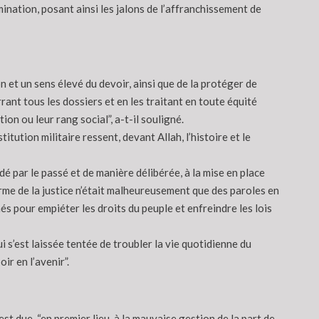
mination, posant ainsi les jalons de l’affranchissement de
on et un sens élevé du devoir, ainsi que de la protéger de
ant tous les dossiers et en les traitant en toute équité
on ou leur rang social”, a-t-il souligné.
itution militaire ressent, devant Allah, l’histoire et le
édé par le passé et de manière délibérée, à la mise en place
orme de la justice n’était malheureusement que des paroles en
és pour empiéter les droits du peuple et enfreindre les lois
 s’est laissée tentée de troubler la vie quotidienne du
ir en l’avenir”.
st due, “en premier lieu, à la mauvaise gestion de la part de