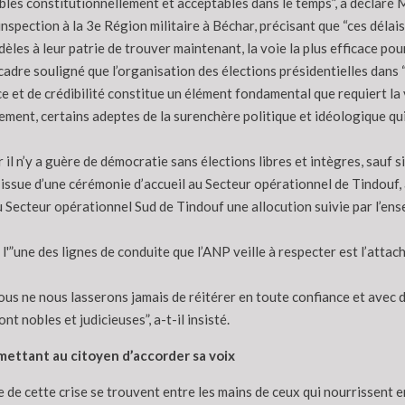
bles constitutionnellement et acceptables dans le temps”, a déclaré M.
’inspection à la 3e Région militaire à Béchar, précisant que “ces délais
dèles à leur patrie de trouver maintenant, la voie la plus efficace pour
 cadre souligné que l’organisation des élections présidentielles dans 
 et de crédibilité constitue un élément fondamental que requiert la 
ment, certains adeptes de la surenchère politique et idéologique qu
il n’y a guère de démocratie sans élections libres et intègres, sauf si
 l’issue d’une cérémonie d’accueil au Secteur opérationnel de Tindo
 Secteur opérationnel Sud de Tindouf une allocution suivie par l’ens
e l'”une des lignes de conduite que l’ANP veille à respecter est l’att
nous ne nous lasserons jamais de réitérer en toute confiance et avec 
 nobles et judicieuses”, a-t-il insisté.
mettant au citoyen d’accorder sa voix
 de cette crise se trouvent entre les mains de ceux qui nourrissent en