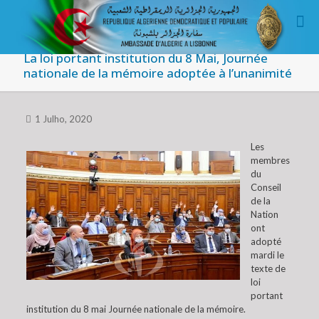
La loi portant institution du 8 Mai, Journée
nationale de la mémoire adoptée à l’unanimité
1 Julho, 2020
Les
membres
du
Conseil
de la
Nation
ont
adopté
mardi le
texte de
loi
portant
institution du 8 mai Journée nationale de la mémoire.