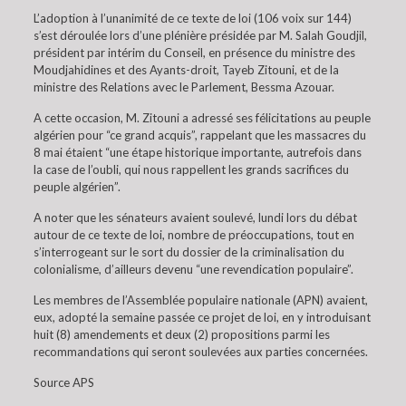
L’adoption à l’unanimité de ce texte de loi (106 voix sur 144)
s’est déroulée lors d’une plénière présidée par M. Salah Goudjil,
président par intérim du Conseil, en présence du ministre des
Moudjahidines et des Ayants-droit, Tayeb Zitouni, et de la
ministre des Relations avec le Parlement, Bessma Azouar.
A cette occasion, M. Zitouni a adressé ses félicitations au peuple
algérien pour “ce grand acquis”, rappelant que les massacres du
8 mai étaient “une étape historique importante, autrefois dans
la case de l’oubli, qui nous rappellent les grands sacrifices du
peuple algérien”.
A noter que les sénateurs avaient soulevé, lundi lors du débat
autour de ce texte de loi, nombre de préoccupations, tout en
s’interrogeant sur le sort du dossier de la criminalisation du
colonialisme, d’ailleurs devenu “une revendication populaire”.
Les membres de l’Assemblée populaire nationale (APN) avaient,
eux, adopté la semaine passée ce projet de loi, en y introduisant
huit (8) amendements et deux (2) propositions parmi les
recommandations qui seront soulevées aux parties concernées.
Source APS