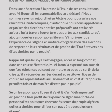
libyen Mohamed Al-Haddad et de nombre d’officiers.
Dans une déclaration à la presse à l’issue de ses consultations
avec M. Boughali, le responsable libyen a déclaré : “Nous
sommes revenus aujourd’hui en Algérie pour poursuivre nos
rencontres ininterrompues, d’autant que nous nous apprêtons à
organiser des élections dont les préparatifs ont été lancés
aujourd’hui à travers l’ouverture des portes aux candidatures”,
ajoutant que les responsables libyens “s’imprègnent de
l’expérience de l’Algérie en matière d’organisation des élections,
de respect de leurs résultats et de gestion de l’Etat à travers des
élites choisies par le peuple”.
Rappelant que la Libye s’est engagée, après un long combat,
dans une course électorale, M. Al-Kouni a exprimé son souhait
que “ces échéances puissent permettre au pays de sortir de la
crise qu’il a vécue des années durant et au citoyen libyen de
choisir ses représentants au Parlement et un chef d’Etat pour la
première fois et de manière directe par le peuple”.
Selon le responsable libyen, il s’agit là d’un “défi important”
exigeant de tirer profit de l’expérience algérienne “riche de
personnalités politiques chevronnés issues du peuple algérien
qui les a choisies pour diriger son pays à travers plusieurs
étapes”.