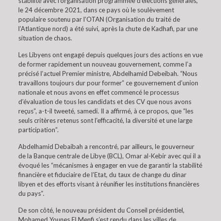
stabilité avec l’organisation programmée d’élections générales,
le 24 décembre 2021, dans ce pays où le soulèvement
populaire soutenu par l’OTAN (Organisation du traité de
l’Atlantique nord) a été suivi, après la chute de Kadhafi, par une
situation de chaos.
Les Libyens ont engagé depuis quelques jours des actions en vue
de former rapidement un nouveau gouvernement, comme l’a
précisé l’actuel Premier ministre, Abdelhamid Debeibah. “Nous
travaillons toujours dur pour former” ce gouvernement d’union
nationale et nous avons en effet commencé le processus
d’évaluation de tous les candidats et des CV que nous avons
reçus”, a-t-il tweeté, samedi. Il a affirmé, à ce propos, que “les
seuls critères retenus sont l’efficacité, la diversité et une large
participation”.
Abdelhamid Debaibah a rencontré, par ailleurs, le gouverneur
de la Banque centrale de Libye (BCL), Omar al-Kebir avec qui il a
évoqué les “mécanismes à engager en vue de garantir la stabilité
financière et fiduciaire de l’Etat, du taux de change du dinar
libyen et des efforts visant à réunifier les institutions financières
du pays”.
De son côté, le nouveau président du Conseil présidentiel,
Mohamed Younes El Menfi s’est rendu dans les villes de