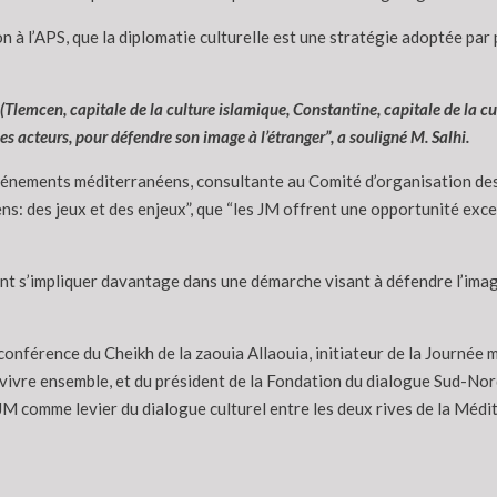
n à l’APS, que la diplomatie culturelle est une stratégie adoptée par 
 (Tlemcen, capitale de la culture islamique, Constantine, capitale de la cul
es acteurs, pour défendre son image à l’étranger”, a souligné M. Salhi.
vénements méditerranéens, consultante au Comité d’organisation de
: des jeux et des enjeux”, que “les JM offrent une opportunité excep
nt s’impliquer davantage dans une démarche visant à défendre l’image 
onférence du Cheikh de la zaouia Allaouia, initiateur de la Journée 
 du vivre ensemble, et du président de la Fondation du dialogue Sud-No
JM comme levier du dialogue culturel entre les deux rives de la Médi