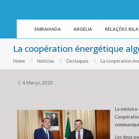
EMBAIXADA
ARGÉLIA
RELAÇÕES BILA
La coopération énergétique alg
Home
Notícias
Destaques
La coopération éne
4 Março, 2020
Le ministre 
Coopération 
communiqué 
Les deux par