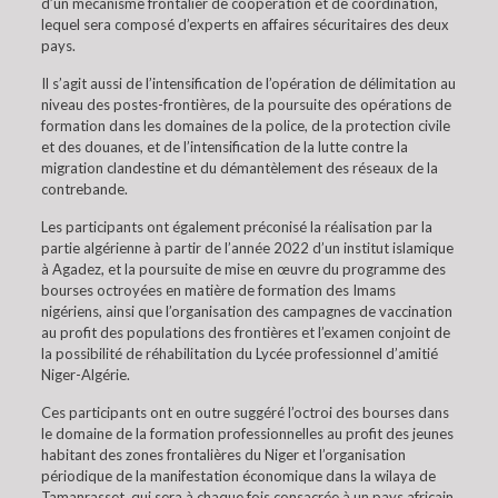
d’un mécanisme frontalier de coopération et de coordination,
lequel sera composé d’experts en affaires sécuritaires des deux
pays.
Il s’agit aussi de l’intensification de l’opération de délimitation au
niveau des postes-frontières, de la poursuite des opérations de
formation dans les domaines de la police, de la protection civile
et des douanes, et de l’intensification de la lutte contre la
migration clandestine et du démantèlement des réseaux de la
contrebande.
Les participants ont également préconisé la réalisation par la
partie algérienne à partir de l’année 2022 d’un institut islamique
à Agadez, et la poursuite de mise en œuvre du programme des
bourses octroyées en matière de formation des Imams
nigériens, ainsi que l’organisation des campagnes de vaccination
au profit des populations des frontières et l’examen conjoint de
la possibilité de réhabilitation du Lycée professionnel d’amitié
Niger-Algérie.
Ces participants ont en outre suggéré l’octroi des bourses dans
le domaine de la formation professionnelles au profit des jeunes
habitant des zones frontalières du Niger et l’organisation
périodique de la manifestation économique dans la wilaya de
Tamanrasset, qui sera à chaque fois consacrée à un pays africain,