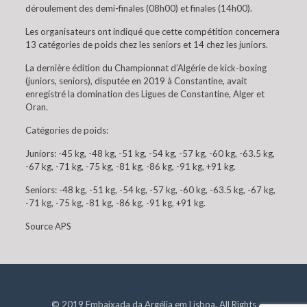
déroulement des demi-finales (08h00) et finales (14h00).
Les organisateurs ont indiqué que cette compétition concernera
13 catégories de poids chez les seniors et 14 chez les juniors.
La dernière édition du Championnat d’Algérie de kick-boxing
(juniors, seniors), disputée en 2019 à Constantine, avait
enregistré la domination des Ligues de Constantine, Alger et
Oran.
Catégories de poids:
Juniors: -45 kg, -48 kg, -51 kg, -54 kg, -57 kg, -60 kg, -63.5 kg,
-67 kg, -71 kg, -75 kg, -81 kg, -86 kg, -91 kg, +91 kg.
Seniors: -48 kg, -51 kg, -54 kg, -57 kg, -60 kg, -63.5 kg, -67 kg,
-71 kg, -75 kg, -81 kg, -86 kg, -91 kg, +91 kg.
Source APS
© 2019 Embaixada da Argélia em Lisboa. All Rights