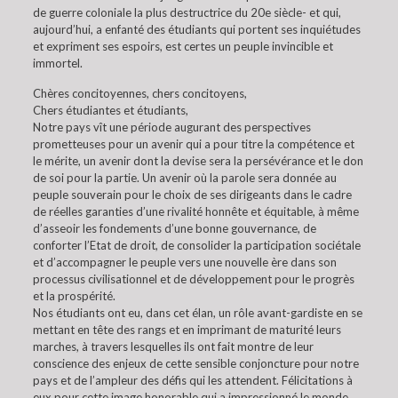
de guerre coloniale la plus destructrice du 20e siècle- et qui,
aujourd’hui, a enfanté des étudiants qui portent ses inquiétudes
et expriment ses espoirs, est certes un peuple invincible et
immortel.
Chères concitoyennes, chers concitoyens,
Chers étudiantes et étudiants,
Notre pays vît une période augurant des perspectives
prometteuses pour un avenir qui a pour titre la compétence et
le mérite, un avenir dont la devise sera la persévérance et le don
de soi pour la partie. Un avenir où la parole sera donnée au
peuple souverain pour le choix de ses dirigeants dans le cadre
de réelles garanties d’une rivalité honnête et équitable, à même
d’asseoir les fondements d’une bonne gouvernance, de
conforter l’Etat de droit, de consolider la participation sociétale
et d’accompagner le peuple vers une nouvelle ère dans son
processus civilisationnel et de développement pour le progrès
et la prospérité.
Nos étudiants ont eu, dans cet élan, un rôle avant-gardiste en se
mettant en tête des rangs et en imprimant de maturité leurs
marches, à travers lesquelles ils ont fait montre de leur
conscience des enjeux de cette sensible conjoncture pour notre
pays et de l’ampleur des défis qui les attendent. Félicitations à
eux pour cette image honorable qui a impressionné le monde