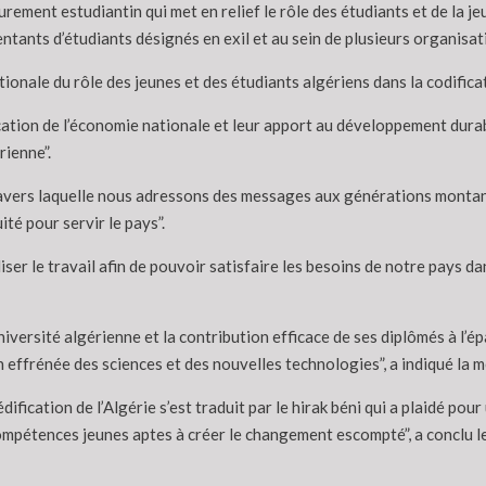
ment estudiantin qui met en relief le rôle des étudiants et de la je
entants d’étudiants désignés en exil et au sein de plusieurs organisat
ionale du rôle des jeunes et des étudiants algériens dans la codifica
ication de l’économie nationale et leur apport au développement durable
rienne”.
ravers laquelle nous adressons des messages aux générations montante
ité pour servir le pays”.
er le travail afin de pouvoir satisfaire les besoins de notre pays dan
niversité algérienne et la contribution efficace de ses diplômés à l’
n effrénée des sciences et des nouvelles technologies”, a indiqué la 
ification de l’Algérie s’est traduit par le hirak béni qui a plaidé pou
compétences jeunes aptes à créer le changement escompté”, a conclu 