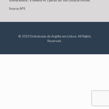
souveraineté”, a tweeté M. Djerad sur son compte officiel.
Source APS
© 2019 Embaixada da Argélia em Lisboa. All Rights
Reserved.