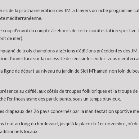
urs de la prochaine édition des JM, à travers un riche programme cul
 fête méditerranéenne.
oup d’envoi du compte à rebours de cette manifestation sportive int
ont de mer).
ccompagné de trois champions algériens d’éditions précédentes des JM
on d’ouverture sur la nécessité de réussir le rendez-vous méditerra
la ligné de départ au niveau du jardin de Sidi M’hamed, non loin du bo
résence au défilé, aux côtés de troupes folkloriques et la troupe de 
é l’enthousiasme des participants, sous un temps pluvieux.
 les drapeaux des 26 pays concernés par la manifestation sportive méd
ns tout au long du boulevard, jusqu’à la place du 1er novembre, où d
raditionnels locaux.