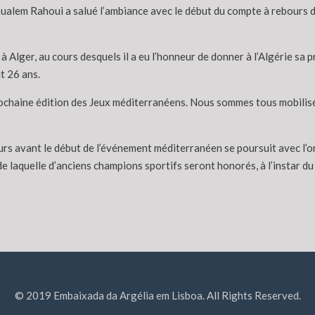
oualem Rahoui a salué l’ambiance avec le début du compte à rebours de
 Alger, au cours desquels il a eu l’honneur de donner à l’Algérie sa pr
t 26 ans.
 prochaine édition des Jeux méditerranéens. Nous sommes tous mobilisé
s avant le début de l’événement méditerranéen se poursuit avec l’org
de laquelle d’anciens champions sportifs seront honorés, à l’instar du
© 2019 Embaixada da Argélia em Lisboa. All Rights Reserved.