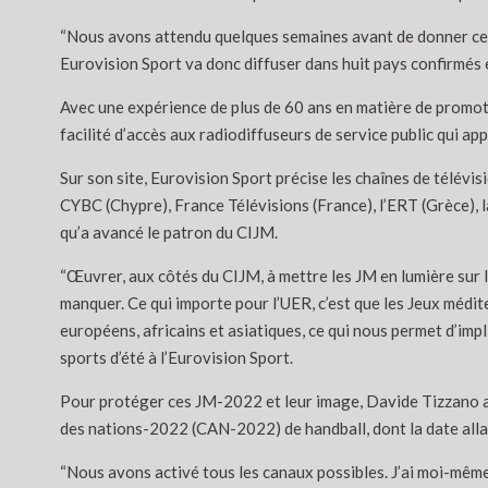
“Nous avons attendu quelques semaines avant de donner cette
Eurovision Sport va donc diffuser dans huit pays confirmés e
Avec une expérience de plus de 60 ans en matière de promotio
facilité d’accès aux radiodiffuseurs de service public qui ap
Sur son site, Eurovision Sport précise les chaînes de télévi
CYBC (Chypre), France Télévisions (France), l’ERT (Grèce), l
qu’a avancé le patron du CIJM.
“Œuvrer, aux côtés du CIJM, à mettre les JM en lumière sur l
manquer. Ce qui importe pour l’UER, c’est que les Jeux médi
européens, africains et asiatiques, ce qui nous permet d’im
sports d’été à l’Eurovision Sport.
Pour protéger ces JM-2022 et leur image, Davide Tizzano a f
des nations-2022 (CAN-2022) de handball, dont la date allait
“Nous avons activé tous les canaux possibles. J’ai moi-même