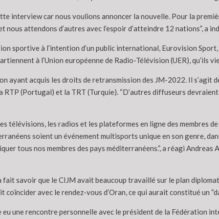
 interview car nous voulions annoncer la nouvelle. Pour la première
t nous attendons d’autres avec l’espoir d’atteindre 12 nations”, a ind
n sportive à l’intention d’un public international, Eurovision Sport, 
partiennent à l’Union européenne de Radio-Télévision (UER), qu’ils vi
sion ayant acquis les droits de retransmission des JM-2022. Il s’agit 
a RTP (Portugal) et la TRT (Turquie). “D’autres diffuseurs devraient 
es télévisions, les radios et les plateformes en ligne des membres d
terranéens soient un événement multisports unique en son genre, dans
pliquer tous nos membres des pays méditerranéens.”, a réagi Andreas 
ait savoir que le CIJM avait beaucoup travaillé sur le plan diploma
 coïncider avec le rendez-vous d’Oran, ce qui aurait constitué un “d
 eu une rencontre personnelle avec le président de la Fédération int