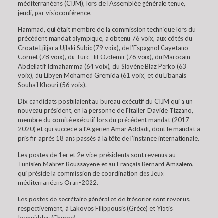
méditerranéens (CIJM), lors de l’Assemblée générale tenue,
jeudi, par visioconférence.
Hammad, qui était membre de la commission technique lors du
précédent mandat olympique, a obtenu 76 voix, aux côtés du
Croate Ljiljana Ujlaki Subic (79 voix), de l’Espagnol Cayetano
Cornet (78 voix), du Turc Elif Ozdemir (76 voix), du Marocain
Abdellatif Idmahamma (64 voix), du Slovène Blaz Perko (63
voix), du Libyen Mohamed Gremida (61 voix) et du Libanais
Souhail Khouri (56 voix).
Dix candidats postulaient au bureau exécutif du CIJM qui a un
nouveau président, en la personne de l’Italien Davide Tizzano,
membre du comité exécutif lors du précédent mandat (2017-
2020) et qui succède à l’Algérien Amar Addadi, dont le mandat a
pris fin après 18 ans passés à la tête de l’instance internationale.
Les postes de 1er et 2e vice-présidents sont revenus au
Tunisien Mahrez Boussayene et au Français Bernard Amsalem,
qui préside la commission de coordination des Jeux
méditerranéens Oran-2022.
Les postes de secrétaire général et de trésorier sont revenus,
respectivement, à Lakovos Filippousis (Grèce) et Yiotis
Ioanniddes (Chypre).