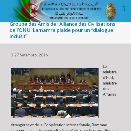
Groupe des Amis de l’Alliance des Civilisations
de l’ONU: Lamamra plaide pour un “dialogue
inclusif”
27 Setembro, 2016
Le
ministre
d’Etat,
ministre
des
Affaires
étrangères et de la Coopération internationale, Ramtane
Lamamra, a plaidé vendredi à New-York, pour la promotion d’un