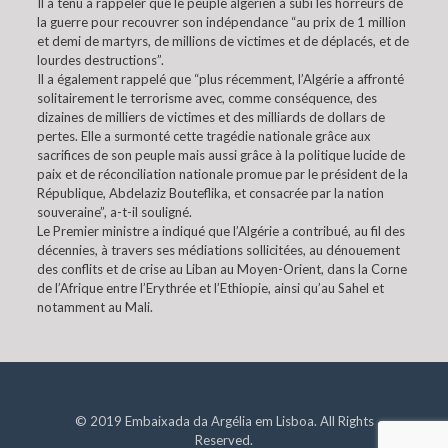
Il a tenu à rappeler que le peuple algérien a subi les horreurs de
la guerre pour recouvrer son indépendance “au prix de 1 million
et demi de martyrs, de millions de victimes et de déplacés, et de
lourdes destructions”.
Il a également rappelé que “plus récemment, l’Algérie a affronté
solitairement le terrorisme avec, comme conséquence, des
dizaines de milliers de victimes et des milliards de dollars de
pertes. Elle a surmonté cette tragédie nationale grâce aux
sacrifices de son peuple mais aussi grâce à la politique lucide de
paix et de réconciliation nationale promue par le président de la
République, Abdelaziz Bouteflika, et consacrée par la nation
souveraine”, a-t-il souligné.
Le Premier ministre a indiqué que l’Algérie a contribué, au fil des
décennies, à travers ses médiations sollicitées, au dénouement
des conflits et de crise au Liban au Moyen-Orient, dans la Corne
de l’Afrique entre l’Erythrée et l’Ethiopie, ainsi qu’au Sahel et
notamment au Mali.
© 2019 Embaixada da Argélia em Lisboa. All Rights
Reserved.