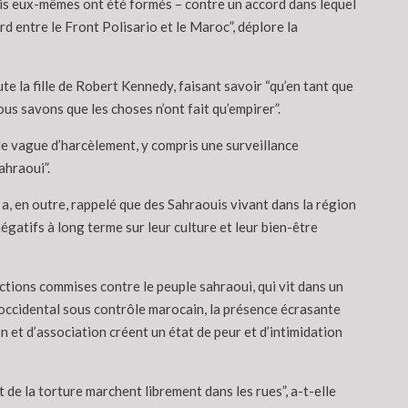
nis eux-mêmes ont été formés – contre un accord dans lequel
d entre le Front Polisario et le Maroc”, déplore la
ute la fille de Robert Kennedy, faisant savoir “qu’en tant que
ous savons que les choses n’ont fait qu’empirer”.
le vague d’harcèlement, y compris une surveillance
ahraoui”.
, en outre, rappelé que des Sahraouis vivant dans la région
égatifs à long terme sur leur culture et leur bien-être
ctions commises contre le peuple sahraoui, qui vit dans un
 occidental sous contrôle marocain, la présence écrasante
nion et d’association créent un état de peur et d’intimidation
 de la torture marchent librement dans les rues”, a-t-elle