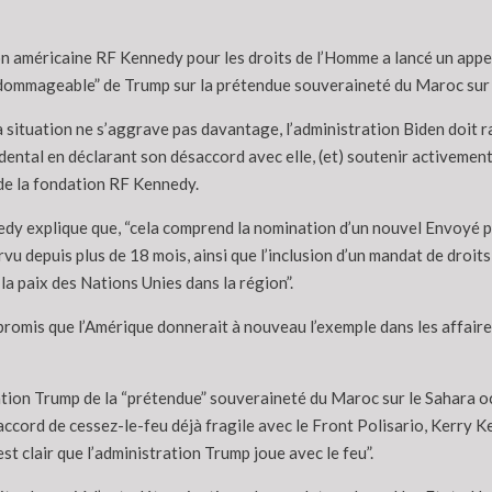
n américaine RF Kennedy pour les droits de l’Homme a lancé un appel à
 dommageable” de Trump sur la prétendue souveraineté du Maroc sur 
a situation ne s’aggrave pas davantage, l’administration Biden doit
ental en déclarant son désaccord avec elle, (et) soutenir activement
de la fondation RF Kennedy.
dy explique que, “cela comprend la nomination d’un nouvel Envoyé per
vu depuis plus de 18 mois, ainsi que l’inclusion d’un mandat de droi
la paix des Nations Unies dans la région”.
romis que l’Amérique donnerait à nouveau l’exemple dans les affaires 
ion Trump de la “prétendue” souveraineté du Maroc sur le Sahara occi
ccord de cessez-le-feu déjà fragile avec le Front Polisario, Kerry K
st clair que l’administration Trump joue avec le feu”.