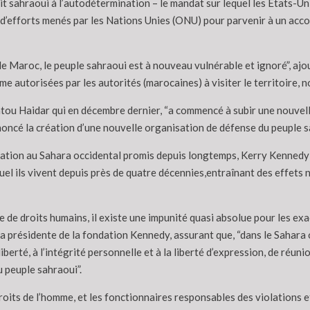
it sahraoui à l’autodétermination – le mandat sur lequel les Etats-U
 d’efforts menés par les Nations Unies (ONU) pour parvenir à un accor
t le Maroc, le peuple sahraoui est à nouveau vulnérable et ignoré”, ajo
e autorisées par les autorités (marocaines) à visiter le territoire, n
natou Haidar qui en décembre dernier, “a commencé à subir une nouvel
ncé la création d’une nouvelle organisation de défense du peuple s
ation au Sahara occidental promis depuis longtemps, Kerry Kennedy a
el ils vivent depuis près de quatre décennies,entraînant des effets n
de droits humains, il existe une impunité quasi absolue pour les exa
la présidente de la fondation Kennedy, assurant que, “dans le Sahara
 liberté, à l’intégrité personnelle et à la liberté d’expression, de réu
u peuple sahraoui”.
roits de l’homme, et les fonctionnaires responsables des violations et