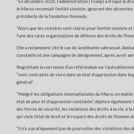
“En décembre 2020, l’administration (Trump) a troqué le dro
le Maroc reconnaît l’entité sioniste, ignorant des décennies
présidente de la fondation Kennedy.
“Alors que les victoires sont claires pour l’entité sioniste e
l’une des rares organisations de défense des droits de l’homm
Elle a notamment cité le cas de la militante sahraouie, Ami
constante et une campagne de dénigrement, après avoir anno
Regrettant la non tenue d’un référendum sur l’autodétermin
“sont contraints de vivre dans un état d’oppression dans lequ
général”.
“Malgré les obligations internationales du Maroc en matière 
état de peur et d’oppression constante”, déplore également 
des forces de sécurité, les violations des droits à la vie, à la
qui viole l’état de droit et le respect des droits de l’homme d
“Il n’y a pratiquement pas de poursuites des violations des d