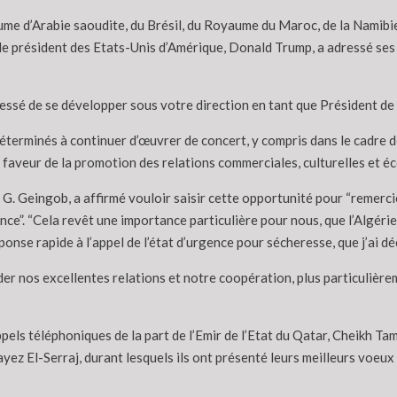
 d’Arabie saoudite, du Brésil, du Royaume du Maroc, de la Namibie,
 le président des Etats-Unis d’Amérique, Donald Trump, a adressé ses
essé de se développer sous votre direction en tant que Président de 
éterminés à continuer d’œuvrer de concert, y compris dans le cadre de
en faveur de la promotion des relations commerciales, culturelles et 
G. Geingob, a affirmé vouloir saisir cette opportunité pour “remercie
ance”. “Cela revêt une importance particulière pour nous, que l’Algéri
nse rapide à l’appel de l’état d’urgence pour sécheresse, que j’ai décl
er nos excellentes relations et notre coopération, plus particulièr
els téléphoniques de la part de l’Emir de l’Etat du Qatar, Cheikh T
ez El-Serraj, durant lesquels ils ont présenté leurs meilleurs voeux 