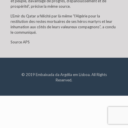
et peuple, davantage de progrès, d’épanouissement et de
prospérité”, précise la même source.
L’Emir du Qatar a félicité par là même “l’Algérie pour la
restitution des restes mortuaires de ses héros martyrs et leur
inhumation aux côtés de leurs valeureux compagnons”, a conclu
le communiqué.
Source APS
© 2019 Embaixada da Argélia em Lisboa. All Rights
Reserved.