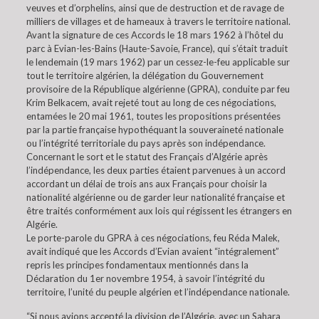
veuves et d’orphelins, ainsi que de destruction et de ravage de
milliers de villages et de hameaux à travers le territoire national.
Avant la signature de ces Accords le 18 mars 1962 à l’hôtel du
parc à Evian-les-Bains (Haute-Savoie, France), qui s’était traduit
le lendemain (19 mars 1962) par un cessez-le-feu applicable sur
tout le territoire algérien, la délégation du Gouvernement
provisoire de la République algérienne (GPRA), conduite par feu
Krim Belkacem, avait rejeté tout au long de ces négociations,
entamées le 20 mai 1961, toutes les propositions présentées
par la partie française hypothéquant la souveraineté nationale
ou l’intégrité territoriale du pays après son indépendance.
Concernant le sort et le statut des Français d’Algérie après
l’indépendance, les deux parties étaient parvenues à un accord
accordant un délai de trois ans aux Français pour choisir la
nationalité algérienne ou de garder leur nationalité française et
être traités conformément aux lois qui régissent les étrangers en
Algérie.
Le porte-parole du GPRA à ces négociations, feu Réda Malek,
avait indiqué que les Accords d’Evian avaient “intégralement”
repris les principes fondamentaux mentionnés dans la
Déclaration du 1er novembre 1954, à savoir l’intégrité du
territoire, l’unité du peuple algérien et l’indépendance nationale.
“Si nous avions accepté la division de l’Algérie, avec un Sahara