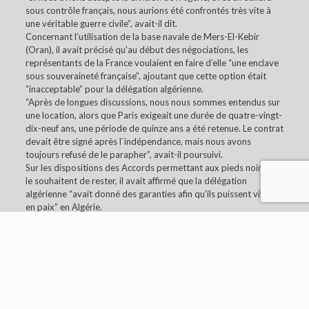
sous contrôle français, nous aurions été confrontés très vite à
une véritable guerre civile”, avait-il dit.
Concernant l’utilisation de la base navale de Mers-El-Kebir
(Oran), il avait précisé qu’au début des négociations, les
représentants de la France voulaient en faire d’elle “une enclave
sous souveraineté française”, ajoutant que cette option était
“inacceptable” pour la délégation algérienne.
“Après de longues discussions, nous nous sommes entendus sur
une location, alors que Paris exigeait une durée de quatre-vingt-
dix-neuf ans, une période de quinze ans a été retenue. Le contrat
devait être signé après l`indépendance, mais nous avons
toujours refusé de le parapher”, avait-il poursuivi.
Sur les dispositions des Accords permettant aux pieds noirs qui
le souhaitent de rester, il avait affirmé que la délégation
algérienne “avait donné des garanties afin qu’ils puissent vivre
en paix” en Algérie.
© 2019 Embaixada da Argélia em Lisboa. All Rights
Reserved.