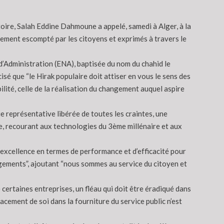
itoire, Salah Eddine Dahmoune a appelé, samedi à Alger, à la
gement escompté par les citoyens et exprimés à travers le
 d’Administration (ENA), baptisée du nom du chahid le
é que “le Hirak populaire doit attiser en vous le sens des
lité, celle de la réalisation du changement auquel aspire
e représentative libérée de toutes les craintes, une
tie, recourant aux technologies du 3ème millénaire et aux
l’excellence en termes de performance et d’efficacité pour
ngements”, ajoutant “nous sommes au service du citoyen et
e certaines entreprises, un fléau qui doit être éradiqué dans
facement de soi dans la fourniture du service public n’est