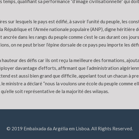
iers temps, qualifiant sa performance “d’image civilisationnelle” qui doi
 sur lesquels le pays est édifié, à savoir l’unité du peuple, les cons
 la République et l’Armée nationale populaire (ANP), digne héritière d
t ancrée dans les rangs du peuple comme c’est le cas durant ces jours d
ns, on ne peut briser l’épine dorsale de ce pays peu importe les défis 
a hauteur des défis car ils ont reçu la meilleure des formations, aj
éployer davantage d’efforts, affirmant que l’administration algérienne
 attend est aussi bien grand que difficile, appelant tout un chacun à pr
t, le ministre a déclaré “nous la voulons une école du peuple comme ell
u’elle soit représentative de la majorité des wilayas.
© 2019 Embaixada da Argélia em Lisboa. All Rights Reserved.