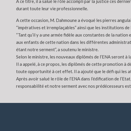
A ce titre, il a salué le rôle accompli par la justice ces dern
durant toute leur vie professionnelle.
A cette occasion, M. Dahmoune a évoqué les pierres angulaires
“impératives et irremplaçables” ainsi que les institutions de
“Tant qu’il y a une armée fidèle aux constantes de la nation e
aux enfants de cette nation dans les différentes administratio
étant notre serment”, a soutenu le ministre.
Selon le ministre, les nouveaux diplômés de l’ENA seront à l
Il a appelé, à ce propos, les diplômés de cette promotion à d
toute opportunité à cet effet. Il a ajouté que le défi qui les
Après avoir salué le rôle de l’ENA dans l’édification de l’Eta
responsabilité et notre serment avec nos prédécesseurs est q