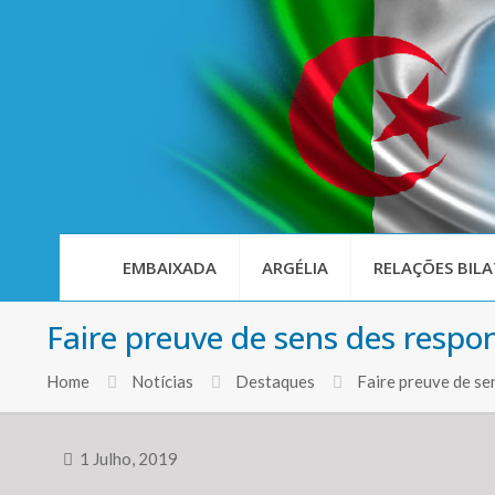
EMBAIXADA
ARGÉLIA
RELAÇÕES BILA
Faire preuve de sens des respon
Home
Notícias
Destaques
Faire preuve de se
1 Julho, 2019