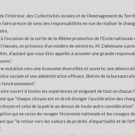
de l’Intérieur, des Collectivités locales et de l’Aménagement du Terr
e faire preuve de sens des responsabilités en vue de réaliser le chan
aire.
à l’occasion de la sortie de la 48ème promotion de l’Ecole nationale
El Haouès, en présence d’un nombre de ministres, M. Dahmoune a précis
ités, d’autant que vous êtes appelés à assumer une grande responsabi
oyens”.
’une mutation vers une économie diversifiée et ouverte, une démocrati
stice sociale et une administration efficace, libérée de la bureaucra
 l’environnement”.
atoire ouvert à toutes les expériences et exigeant de tout un chacun 
rmé que “chaque citoyen est en droit d’exiger l’accélération des cha
citoyen et celui de la patrie au dessus de toute autre considération”.
orruption qui ne cesse de ravager l’économie nationale et les rouages d
 que “le retour vers les valeurs de probité, d’impartialité et de l’ef
.