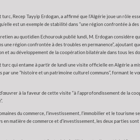
 turc, Recep Tayyip Erdogan, a affirmé que l’Algérie joue un rôle essent
qu’elle est un exemple de stabilité dans “une région confrontée à des
retien au quotidien Echourouk publié lundi, M. Erdogan considère que
ans une région confrontée à des troubles en permanence”, ajoutant q
on et au développement de la coopération bilatérale dans tous les do
 turc qui entame à partir de lundi une visite officielle en Algérie a mi
s par une “histoire et un patrimoine culturel communs”, formant le vœu
 d’œuvrer à la faveur de cette visite “à l’approfondissement de la co
”.
omaines du commerce, l’investissement, l’immobilier et le tourisme se
ys en matière de commerce et d’investissement, les deux parties sont