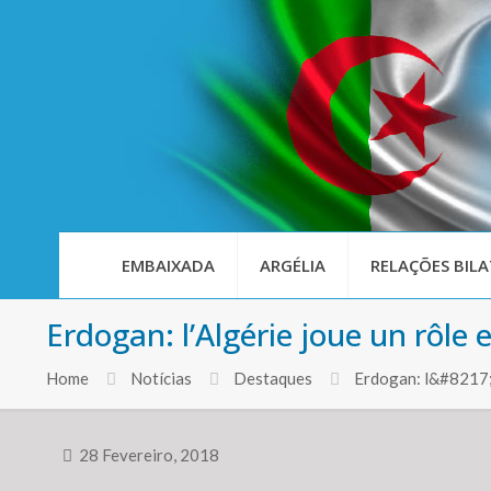
EMBAIXADA
ARGÉLIA
RELAÇÕES BILA
Erdogan: l’Algérie joue un rôle e
Home
Notícias
Destaques
Erdogan: l&#8217;Al
28 Fevereiro, 2018