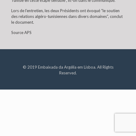
Tunisie en cette étape sensible”, lit-on dans le communiqué.
Lors de l’entretien, les deux Présidents ont évoqué “le soutien
des relations algéro-tunisiennes dans divers domaines”, conclut
le document.
Source APS
© 2019 Embaixada da Argélia em Lisboa. All Rights
Reserved.