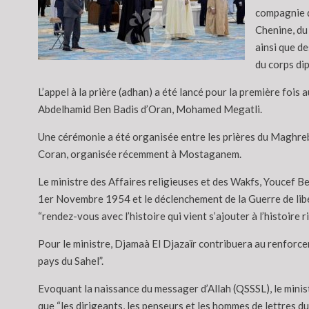
compagnie d
Chenine, du
ainsi que d
du corps di
L’appel à la prière (adhan) a été lancé pour la première foi
Abdelhamid Ben Badis d’Oran, Mohamed Megatli.
Une cérémonie a été organisée entre les prières du Maghreb e
Coran, organisée récemment à Mostaganem.
Le ministre des Affaires religieuses et des Wakfs, Youcef Be
1er Novembre 1954 et le déclenchement de la Guerre de lib
“rendez-vous avec l’histoire qui vient s’ajouter à l’histoire
Pour le ministre, Djamaà El Djazaïr contribuera au renforcem
pays du Sahel”.
Evoquant la naissance du messager d’Allah (QSSSL), le ministr
que “les dirigeants, les penseurs et les hommes de lettres 