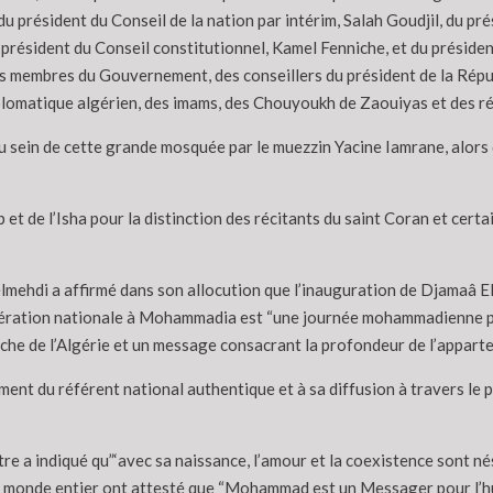
u président du Conseil de la nation par intérim, Salah Goudjil, du pr
 président du Conseil constitutionnel, Kamel Fenniche, et du préside
es membres du Gouvernement, des conseillers du président de la Répub
plomatique algérien, des imams, des Chouyoukh de Zaouiyas et des ré
s au sein de cette grande mosquée par le muezzin Yacine Iamrane, alors
t de l’Isha pour la distinction des récitants du saint Coran et cert
lmehdi a affirmé dans son allocution que l’inauguration de Djamaâ El 
ération nationale à Mohammadia est “une journée mohammadienne par 
 riche de l’Algérie et un message consacrant la profondeur de l’apparte
ent du référent national authentique et à sa diffusion à travers le 
e a indiqué qu”‘avec sa naissance, l’amour et la coexistence sont nés
du monde entier ont attesté que “Mohammad est un Messager pour l’hu