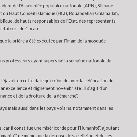
ésident de l’Assemblée populaire nationale (APN), Slimane
nt du Haut Conseil Islamique (HCI), Bouabdellah Ghlamallah,
lique, de hauts responsables de l’Etat, des représentants
citateurs du Coran.
 que la prière a été exécutée par l’imam de la mosquée
ains professeurs ayant supervisé la semaine nationale du
Djazaïr en cette date qui coïncide avec la célébration du
excellence et dignement novembriste”. Il s’agit d’un
nance et de la droiture de la démarche”.
pays mais aussi dans les pays voisins, notamment dans les
, car il constitue une miséricorde pour l’Humanité”, ajoutant
manité”, de même que la défense de sa religion et de ses