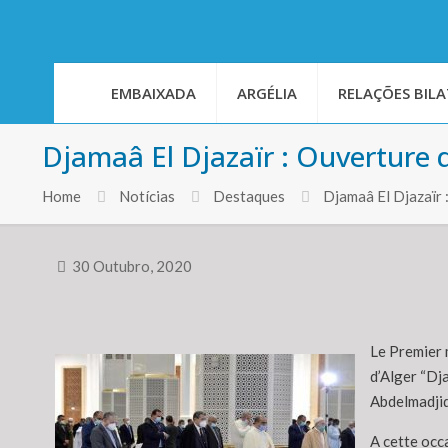
EMBAIXADA
ARGÉLIA
RELAÇÕES BILA
Djamaâ El Djazaïr : Ouverture d
Home
Notícias
Destaques
Djamaâ El Djazaïr 
30 Outubro, 2020
Le Premier m
d’Alger “Dj
Abdelmadji
A cette occa