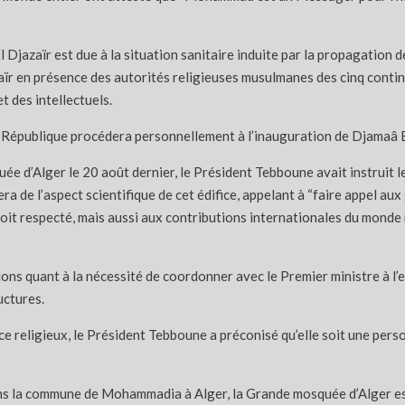
El Djazaïr est due à la situation sanitaire induite par la propagatio
aïr en présence des autorités religieuses musulmanes des cinq contin
 des intellectuels.
la République procédera personnellement à l’inauguration de Djamaâ El
uée d’Alger le 20 août dernier, le Président Tebboune avait instruit l
ra de l’aspect scientifique de cet édifice, appelant à “faire appel au
 soit respecté, mais aussi aux contributions internationales du monde 
s quant à la nécessité de coordonner avec le Premier ministre à l’ef
uctures.
ce religieux, le Président Tebboune a préconisé qu’elle soit une pers
ans la commune de Mohammadia à Alger, la Grande mosquée d’Alger est 