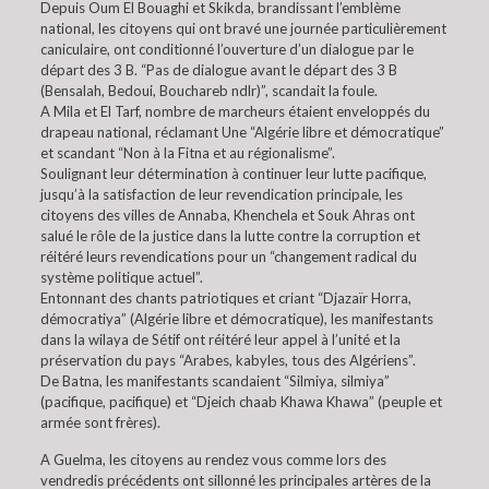
Depuis Oum El Bouaghi et Skikda, brandissant l’emblème
national, les citoyens qui ont bravé une journée particulièrement
caniculaire, ont conditionné l’ouverture d’un dialogue par le
départ des 3 B. “Pas de dialogue avant le départ des 3 B
(Bensalah, Bedoui, Bouchareb ndlr)”, scandait la foule.
A Mila et El Tarf, nombre de marcheurs étaient enveloppés du
drapeau national, réclamant Une “Algérie libre et démocratique”
et scandant “Non à la Fitna et au régionalisme”.
Soulignant leur détermination à continuer leur lutte pacifique,
jusqu’à la satisfaction de leur revendication principale, les
citoyens des villes de Annaba, Khenchela et Souk Ahras ont
salué le rôle de la justice dans la lutte contre la corruption et
réitéré leurs revendications pour un “changement radical du
système politique actuel”.
Entonnant des chants patriotiques et criant “Djazaïr Horra,
démocratiya” (Algérie libre et démocratique), les manifestants
dans la wilaya de Sétif ont réitéré leur appel à l’unité et la
préservation du pays “Arabes, kabyles, tous des Algériens”.
De Batna, les manifestants scandaient “Silmiya, silmiya”
(pacifique, pacifique) et “Djeich chaab Khawa Khawa” (peuple et
armée sont frères).
A Guelma, les citoyens au rendez vous comme lors des
vendredis précédents ont sillonné les principales artères de la