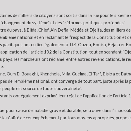
zaines de milliers de citoyens sont sortis dans la rue pour le sixième
 “changement du système” et des “réformes politiques profondes”.
re du pays, à Blida, Chlef, Ain Defla, Médéa et Djelfa, des milliers de 
emblème national et en réclamant le “respect de la Constitution et de
 pacifiques ont eu lieu également à Tizi-Ouzou, Bouira, Bejaia et B
’application de l’article 102 de la Constitution, tout en scandant “D
u pays, les marcheurs ont réclamé, entre autres revendications, le re
é.
ne, Oum El Bouaghi, Khenchela, Mila, Guelma, El Tarf, Biskra et Batn
pés de l’emblème national, ont convergé de tout part, juste après la p
e peuple est source de toute souveraineté”.
estants ont également exprimé leur rejet de l’application de l’article
que, pour cause de maladie grave et durable, se trouve dans l’impossibi
fié la réalité de cet empêchement par tous moyens appropriés, propose,