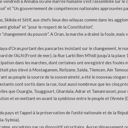
xième vendredi à Annaba où une marrée humaine s’est rassemblée sur le
assé” et “Un gouvernement de compétences nationales approuvées par 
 Skikda et Sétif, aux chefs lieux des wilayas comme dans les agglom
 global” et “pour le respect de la Constitution”.
 le “changement du pouvoir”. A Oran, la marche a drainé la foule, ma
laya d’Oran,portant des pancartes insistant sur le changement, le n
ard de l’ALN (Front de mer), la Rue Larbi Ben M’hidi jusqu’à la plac
cipation dans les marches, dont certaines ont enregistré des foules 
était plus élevé à Mostaganem, Relizane, Saida, Tlemcen, Ain Temouch
nférant au peuple la source de la souveraineté, a été le nouveau slogan
stants sont sortis dans la rue, tout aussi nombreux que les cinq pr
 telles que Ouargla, Touggourt, Ghardaïa, Adrar et Tamanrasset, pour
ution et en mettant en avant la symbiose entre le peuple et l’Armée 
du pays et l’appel à la préservation de l’unité nationale et de la Ré
ia-Sylmia).
calme, encadrées par un dispositif sécuritaire. Aucun dépassement ou 