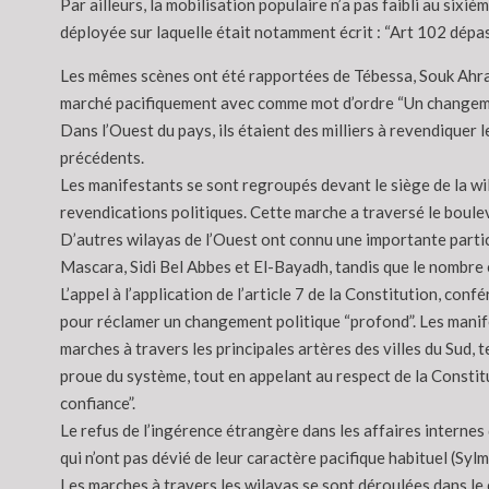
Par ailleurs, la mobilisation populaire n’a pas faibli au si
déployée sur laquelle était notamment écrit : “Art 102 dép
Les mêmes scènes ont été rapportées de Tébessa, Souk Ahras,
marché pacifiquement avec comme mot d’ordre “Un changement
Dans l’Ouest du pays, ils étaient des milliers à revendiquer
précédents.
Les manifestants se sont regroupés devant le siège de la wi
revendications politiques. Cette marche a traversé le boulev
D’autres wilayas de l’Ouest ont connu une importante parti
Mascara, Sidi Bel Abbes et El-Bayadh, tandis que le nombre 
L’appel à l’application de l’article 7 de la Constitution, co
pour réclamer un changement politique “profond”. Les manife
marches à travers les principales artères des villes du Sud,
proue du système, tout en appelant au respect de la Constit
confiance”.
Le refus de l’ingérence étrangère dans les affaires internes 
qui n’ont pas dévié de leur caractère pacifique habituel (Sylm
Les marches à travers les wilayas se sont déroulées dans le 