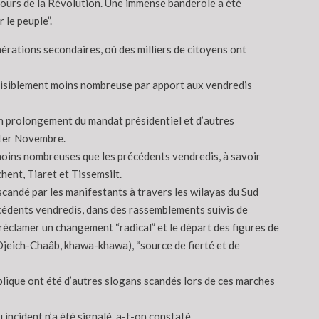
 cours de la Révolution. Une immense banderole a été
le peuple”.
érations secondaires, où des milliers de citoyens ont
is visiblement moins nombreuse par apport aux vendredis
on prolongement du mandat présidentiel et d’autres
e 1er Novembre.
moins nombreuses que les précédents vendredis, à savoir
ent, Tiaret et Tissemsilt.
 scandé par les manifestants à travers les wilayas du Sud
écédents vendredis, dans des rassemblements suivis de
 réclamer un changement “radical” et le départ des figures de
(Djeich-Chaâb, khawa-khawa), “source de fierté et de
publique ont été d’autres slogans scandés lors de ces marches
incident n’a été signalé, a-t-on constaté.