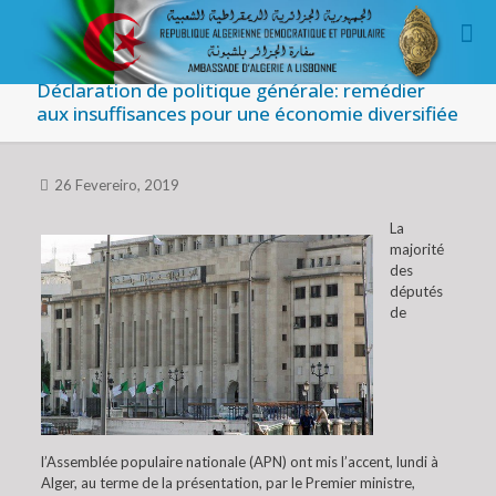
Déclaration de politique générale: remédier
aux insuffisances pour une économie diversifiée
26 Fevereiro, 2019
La
majorité
des
députés
de
l’Assemblée populaire nationale (APN) ont mis l’accent, lundi à
Alger, au terme de la présentation, par le Premier ministre,