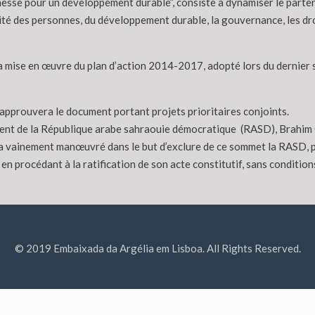
nesse pour un développement durable”, consiste à dynamiser le partena
bilité des personnes, du développement durable, la gouvernance, les dr
 de la mise en œuvre du plan d’action 2014-2017, adopté lors du derni
approuvera le document portant projets prioritaires conjoints.
ident de la République arabe sahraouie démocratique (RASD), Brahim G
i a vainement manœuvré dans le but d’exclure de ce sommet la RASD, p
 en procédant à la ratification de son acte constitutif, sans condition
© 2019 Embaixada da Argélia em Lisboa. All Rights Reserved.