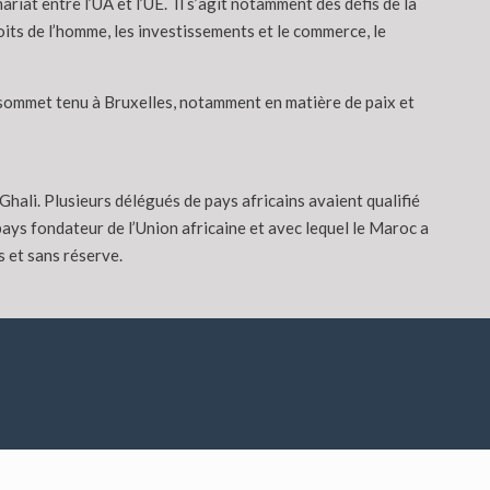
riat entre l’UA et l’UE. Il s’agit notamment des défis de la
oits de l’homme, les investissements et le commerce, le
er sommet tenu à Bruxelles, notamment en matière de paix et
hali. Plusieurs délégués de pays africains avaient qualifié
ays fondateur de l’Union africaine et avec lequel le Maroc a
s et sans réserve.