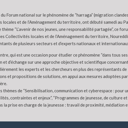
du Forum national sur le phénomène de “harraga” (migration clandesti
s locales et de l’Aménagement du territoire, ont débuté samedi au Pal
le thème “L’avenir de nos jeunes, une responsabilité partagée”, ce for
, des Collectivités locales et de l’Aménagement du territoire, Noure
ntants de plusieurs secteurs et d’experts nationaux et internationau
ntre, qui est une occasion pour étudier ce phénomène “dans tous ses 
n et d’échange sur une approche objective et scientifique concernant
lièrement les experts et les chercheurs en plus des représentants de 
ons et propositions de solutions, en appui aux mesures adoptées par
ère.
es thèmes de “Sensibilisation, communication et cyberespace : pour
ités, contraintes et enjeux”, “Programmes de jeunesse, de culture et d
ns la prise en charge de la jeunesse : travail de proximité, médiation 