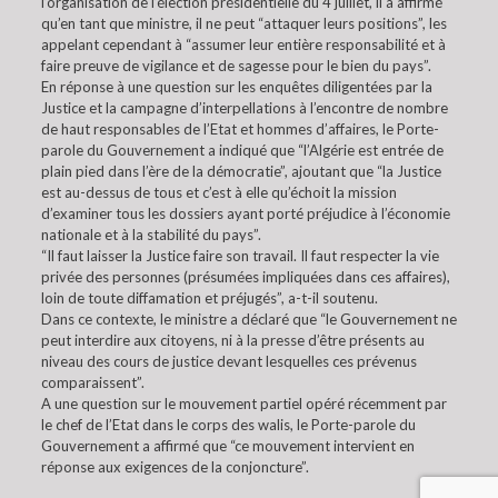
l’organisation de l’élection présidentielle du 4 juillet, il a affirmé
qu’en tant que ministre, il ne peut “attaquer leurs positions”, les
appelant cependant à “assumer leur entière responsabilité et à
faire preuve de vigilance et de sagesse pour le bien du pays”.
En réponse à une question sur les enquêtes diligentées par la
Justice et la campagne d’interpellations à l’encontre de nombre
de haut responsables de l’Etat et hommes d’affaires, le Porte-
parole du Gouvernement a indiqué que “l’Algérie est entrée de
plain pied dans l’ère de la démocratie”, ajoutant que “la Justice
est au-dessus de tous et c’est à elle qu’échoit la mission
d’examiner tous les dossiers ayant porté préjudice à l’économie
nationale et à la stabilité du pays”.
“Il faut laisser la Justice faire son travail. Il faut respecter la vie
privée des personnes (présumées impliquées dans ces affaires),
loin de toute diffamation et préjugés”, a-t-il soutenu.
Dans ce contexte, le ministre a déclaré que “le Gouvernement ne
peut interdire aux citoyens, ni à la presse d’être présents au
niveau des cours de justice devant lesquelles ces prévenus
comparaissent”.
A une question sur le mouvement partiel opéré récemment par
le chef de l’Etat dans le corps des walis, le Porte-parole du
Gouvernement a affirmé que “ce mouvement intervient en
réponse aux exigences de la conjoncture”.