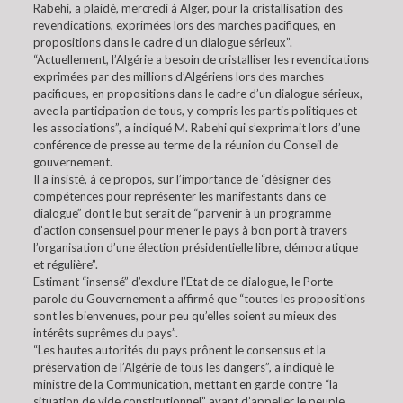
Rabehi, a plaidé, mercredi à Alger, pour la cristallisation des
revendications, exprimées lors des marches pacifiques, en
propositions dans le cadre d’un dialogue sérieux”.
“Actuellement, l’Algérie a besoin de cristalliser les revendications
exprimées par des millions d’Algériens lors des marches
pacifiques, en propositions dans le cadre d’un dialogue sérieux,
avec la participation de tous, y compris les partis politiques et
les associations”, a indiqué M. Rabehi qui s’exprimait lors d’une
conférence de presse au terme de la réunion du Conseil de
gouvernement.
Il a insisté, à ce propos, sur l’importance de “désigner des
compétences pour représenter les manifestants dans ce
dialogue” dont le but serait de “parvenir à un programme
d’action consensuel pour mener le pays à bon port à travers
l’organisation d’une élection présidentielle libre, démocratique
et régulière”.
Estimant “insensé” d’exclure l’Etat de ce dialogue, le Porte-
parole du Gouvernement a affirmé que “toutes les propositions
sont les bienvenues, pour peu qu’elles soient au mieux des
intérêts suprêmes du pays”.
“Les hautes autorités du pays prônent le consensus et la
préservation de l’Algérie de tous les dangers”, a indiqué le
ministre de la Communication, mettant en garde contre “la
situation de vide constitutionnel” avant d’appeller le peuple