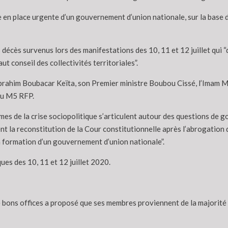
 en place urgente d’un gouvernement d’union nationale, sur la bas
s décès survenus lors des manifestations des 10, 11 et 12 juillet qui 
t conseil des collectivités territoriales”.
Ibrahim Boubacar Keïta, son Premier ministre Boubou Cissé, l’Imam 
du M5 RFP.
lèmes de la crise sociopolitique s’articulent autour des questions de 
 la reconstitution de la Cour constitutionnelle après l’abrogation 
a formation d’un gouvernement d’union nationale”.
ues des 10, 11 et 12 juillet 2020.
 bons offices a proposé que ses membres proviennent de la majorité à 