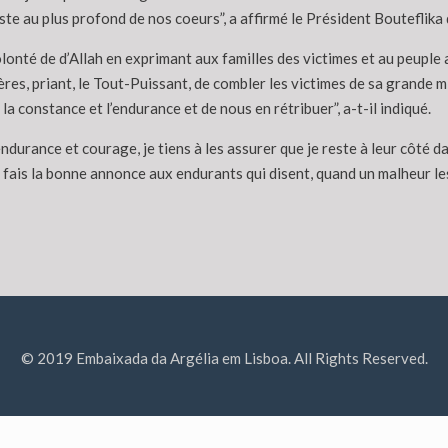
iste au plus profond de nos coeurs”, a affirmé le Président Bouteflik
lonté de d’Allah en exprimant aux familles des victimes et au peuple a
es, priant, le Tout-Puissant, de combler les victimes de sa grande m
a constance et l’endurance et de nous en rétribuer”, a-t-il indiqué.
ndurance et courage, je tiens à les assurer que je reste à leur côté da
t fais la bonne annonce aux endurants qui disent, quand un malheur le
© 2019 Embaixada da Argélia em Lisboa. All Rights Reserved.