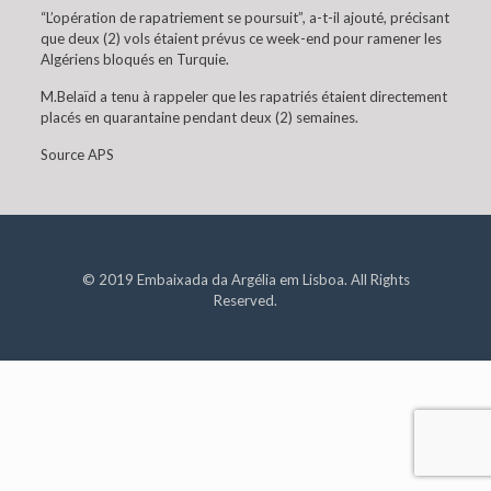
“L’opération de rapatriement se poursuit”, a-t-il ajouté, précisant
que deux (2) vols étaient prévus ce week-end pour ramener les
Algériens bloqués en Turquie.
M.Belaïd a tenu à rappeler que les rapatriés étaient directement
placés en quarantaine pendant deux (2) semaines.
Source APS
© 2019 Embaixada da Argélia em Lisboa. All Rights
Reserved.