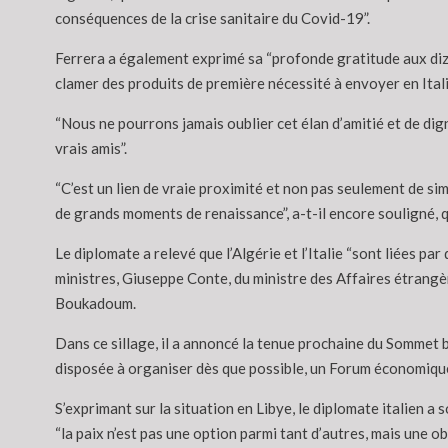
conséquences de la crise sanitaire du Covid-19”.
Ferrera a également exprimé sa “profonde gratitude aux dizai
clamer des produits de première nécessité à envoyer en Itali
“Nous ne pourrons jamais oublier cet élan d’amitié et de dignit
vrais amis”.
“C’est un lien de vraie proximité et non pas seulement de s
de grands moments de renaissance”, a-t-il encore souligné, qua
Le diplomate a relevé que l’Algérie et l’Italie “sont liées par
ministres, Giuseppe Conte, du ministre des Affaires étrangè
Boukadoum.
Dans ce sillage, il a annoncé la tenue prochaine du Sommet bi
disposée à organiser dès que possible, un Forum économique d
S’exprimant sur la situation en Libye, le diplomate italien a
“la paix n’est pas une option parmi tant d’autres, mais une ob