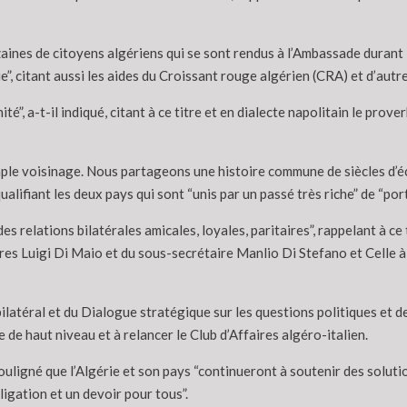
nes de citoyens algériens qui se sont rendus à l’Ambassade durant la 
e”, citant aussi les aides du Croissant rouge algérien (CRA) et d’aut
é”, a-t-il indiqué, citant à ce titre et en dialecte napolitain le prover
imple voisinage. Nous partageons une histoire commune de siècles d’é
lifiant les deux pays qui sont “unis par un passé très riche” de “porte
 des relations bilatérales amicales, loyales, paritaires”, rappelant à c
res Luigi Di Maio et du sous-secrétaire Manlio Di Stefano et Celle à
latéral et du Dialogue stratégique sur les questions politiques et de
e haut niveau et à relancer le Club d’Affaires algéro-italien.
 souligné que l’Algérie et son pays “continueront à soutenir des soluti
ligation et un devoir pour tous”.