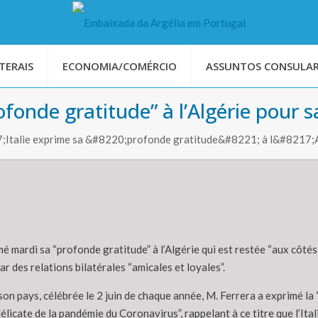
TERAIS
ECONOMIA/COMÉRCIO
ASSUNTOS CONSULAR
ofonde gratitude” à l’Algérie pour sa
Italie exprime sa &#8220;profonde gratitude&#8221; à l&#8217;Alg
é mardi sa “profonde gratitude” à l’Algérie qui est restée “aux côtés
ar des relations bilatérales “amicales et loyales”.
son pays, célébrée le 2 juin de chaque année, M. Ferrera a exprimé la
 délicate de la pandémie du Coronavirus”, rappelant à ce titre que l’It