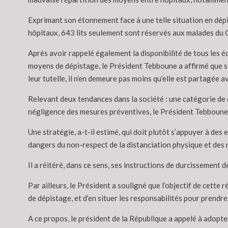
Exprimant son étonnement face à une telle situation en dépit de
hôpitaux, 643 lits seulement sont réservés aux malades du 
Après avoir rappelé également la disponibilité de tous les 
moyens de dépistage, le Président Tebboune a affirmé que si
leur tutelle, il n’en demeure pas moins qu’elle est partagée 
Relevant deux tendances dans la société : une catégorie de c
négligence des mesures préventives, le Président Tebboune a
Une stratégie, a-t-il estimé, qui doit plutôt s’appuyer à des
dangers du non-respect de la distanciation physique et des
Il a réitéré, dans ce sens, ses instructions de durcissement 
Par ailleurs, le Président a souligné que l’objectif de cette
de dépistage, et d’en situer les responsabilités pour prendre
A ce propos, le président de la République a appelé à adopt