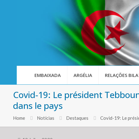
EMBAIXADA
ARGÉLIA
RELAÇÕES BILA
Covid-19: Le président Tebboune
dans le pays
Home
Notícias
Destaques
Covid-19: Le prési