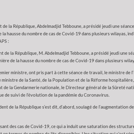
 de la République, Abdelmadjid Tebboune, a présidé jeudi une séance d
de la hausse du nombre de cas de Covid-19 dans plusieurs wilayas, ind
APS :
t de la République, M. Abdelmadjid Tebboune, a présidé jeudi une séan
umière de la hausse du nombre de cas de Covid-19 dans plusieurs wilay
mier ministre, ont pris part à cette séance de travail, le ministre de 
le ministre de la Santé, de la Population et de la Réforme hospitalière,
de la Gendarmerie nationale, le Directeur général de la Sûreté natio
ue de suivi de l’évolution de la pandémie du Coronavirus.
sident de la République s’est dit, d’abord, soulagé de l’augmentation d
sant des cas de Covid-19, ce qui a induit une saturation des structur
n termes de nombre de lits disponibles. Une situation qui s’est réper