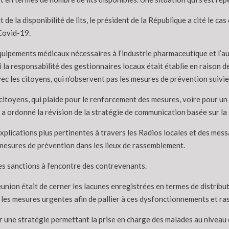
 la disponibilité de lits, le président de la République a cité le cas 
Covid-19.
équipements médicaux nécessaires à l’industrie pharmaceutique et l’
 la responsabilité des gestionnaires locaux était établie en raison d
avec les citoyens, qui n’observent pas les mesures de prévention suivi
itoyens, qui plaide pour le renforcement des mesures, voire pour un r
 ordonné la révision de la stratégie de communication basée sur la 
 explications plus pertinentes à travers les Radios locales et des mes
 mesures de prévention dans les lieux de rassemblement.
des sanctions à l’encontre des contrevenants.
 réunion était de cerner les lacunes enregistrées en termes de distri
 les mesures urgentes afin de pallier à ces dysfonctionnements et ras
er une stratégie permettant la prise en charge des malades au niveau