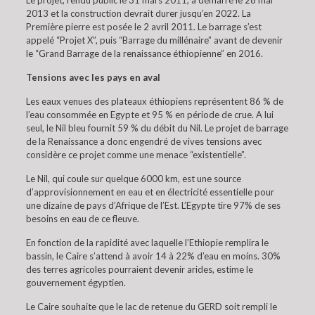
Le projet, rendu public le 31 mars 2011, a démarré le 28 mai
2013 et la construction devrait durer jusqu’en 2022. La
Première pierre est posée le 2 avril 2011. Le barrage s’est
appelé “Projet X”, puis “Barrage du millénaire” avant de devenir
le “Grand Barrage de la renaissance éthiopienne” en 2016.
Tensions avec les pays en aval
Les eaux venues des plateaux éthiopiens représentent 86 % de
l’eau consommée en Egypte et 95 % en période de crue. A lui
seul, le Nil bleu fournit 59 % du débit du Nil. Le projet de barrage
de la Renaissance a donc engendré de vives tensions avec
considère ce projet comme une menace “existentielle”.
Le Nil, qui coule sur quelque 6000 km, est une source
d’approvisionnement en eau et en électricité essentielle pour
une dizaine de pays d’Afrique de l’Est. L’Egypte tire 97% de ses
besoins en eau de ce fleuve.
En fonction de la rapidité avec laquelle l’Ethiopie remplira le
bassin, le Caire s’attend à avoir 14 à 22% d’eau en moins. 30%
des terres agricoles pourraient devenir arides, estime le
gouvernement égyptien.
Le Caire souhaite que le lac de retenue du GERD soit rempli le