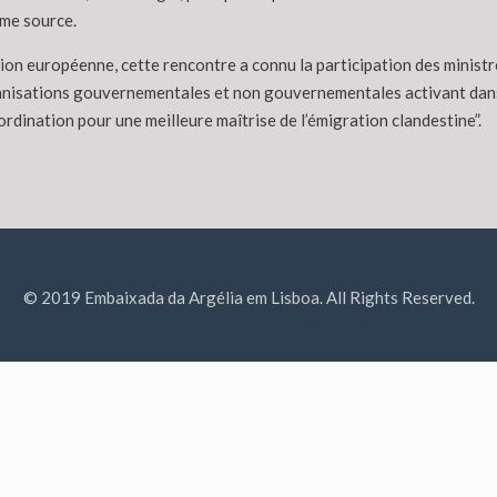
ême source.
on européenne, cette rencontre a connu la participation des ministres
nisations gouvernementales et non gouvernementales activant dans l
ordination pour une meilleure maîtrise de l’émigration clandestine”.
© 2019 Embaixada da Argélia em Lisboa. All Rights Reserved.