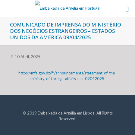
COMUNICADO DE IMPRENSA DO MINISTÉRIO
DOS NEGÓCIOS ESTRANGEIROS – ESTADOS
UNIDOS DA AMÉRICA 09/04/2025
10 Abril, 2025
https://mfa.gov.dz/fr/announcements/statement-of-the-
ministry-of-foreign-affairs-usa-09042025
© 2019 Embaixada da Argélia em Lisboa. All Rights
Reserved.