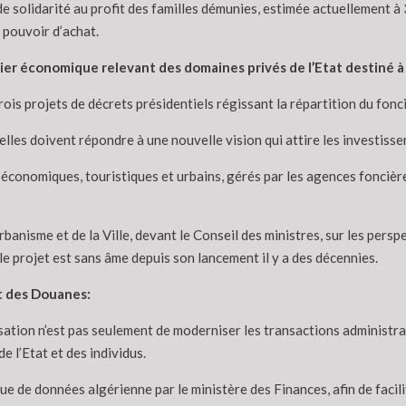
de solidarité au profit des familles démunies, estimée actuellement à 
 pouvoir d’achat.
ier économique relevant des domaines privés de l’Etat destiné à 
rois projets de décrets présidentiels régissant la répartition du fonc
ielles doivent répondre à une nouvelle vision qui attire les investiss
s économiques, touristiques et urbains, gérés par les agences foncière
rbanisme et de la Ville, devant le Conseil des ministres, sur les pers
le projet est sans âme depuis son lancement il y a des décennies.
t des Douanes:
sation n’est pas seulement de moderniser les transactions administrati
e l’Etat et des individus.
e de données algérienne par le ministère des Finances, afin de facilit