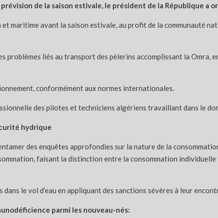
évision de la saison estivale, le président de la République a o
n et maritime avant la saison estivale, au profit de la communauté nat
s problèmes liés au transport des pèlerins accomplissant la Omra, en
ctionnement, conformément aux normes internationales.
ionnelle des pilotes et techniciens algériens travaillant dans le dom
curité hydrique
’entamer des enquêtes approfondies sur la nature de la consommation
sommation, faisant la distinction entre la consommation individuelle f
s dans le vol d’eau en appliquant des sanctions sévères à leur encontr
mmunodéficience parmi les nouveau-nés: