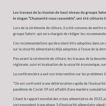
Les travaux de la réunion de haut niveau du groupe Sahel
le slogan “L’humanité nous rassemble”, ont été clôturés l
Lors de la cérémonie de clôture, il a été convenu de mettr
groupe Sahel+, qui sera chargée de rédiger les recommandati
Ces recommandations qui devraient être adoptées dans un dél
sur la sécurité alimentaire) déjà adoptées à l’issue de la d
Peu avant la cérémonie de clôture, les travaux de la deuxiè
régionale, suivi et évaluation de la sécurité économique, sur
La conférencière a axé son intervention sur les problèmes lié
“On est confronté à une détérioration rapide de l’insécurité a
pandémie de Covid-19 ont affaibli d’une manière cumulative l
Citant le rapport mondial des crises alimentaires de 2022, 
correspondent à une phase 3 d’insécurité alimentaire aiguë 