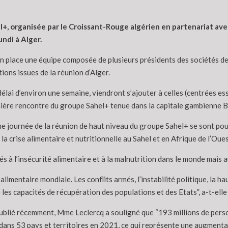
+, organisée par le Croissant-Rouge algérien en partenariat ave
undi à Alger.
e en place une équipe composée de plusieurs présidents des sociétés
ons issues de la réunion d’Alger.
ai d’environ une semaine, viendront s’ajouter à celles (centrées ess
ernière rencontre du groupe Sahel+ tenue dans la capitale gambienne B
me journée de la réunion de haut niveau du groupe Sahel+ se sont pour
 la crise alimentaire et nutritionnelle au Sahel et en Afrique de l’Oue
s à l’insécurité alimentaire et à la malnutrition dans le monde mais a
limentaire mondiale. Les conflits armés, l’instabilité politique, la ha
es capacités de récupération des populations et des Etats”, a-t-elle
publié récemment, Mme Leclercq a souligné que “193 millions de pers
dans 53 pays et territoires en 2021, ce qui représente une augmentat