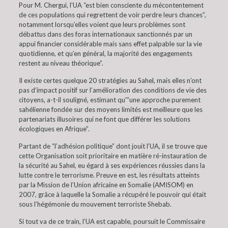
Pour M. Chergui, l’UA “est bien consciente du mécontentement
de ces populations qui regrettent de voir perdre leurs chances”,
notamment lorsqu’elles voient que leurs problèmes sont
débattus dans des foras internationaux sanctionnés par un
appui financier considérable mais sans effet palpable sur la vie
quotidienne, et qu’en général, la majorité des engagements
restent au niveau théorique”.
Il existe certes quelque 20 stratégies au Sahel, mais elles n’ont
pas d’impact positif sur l’amélioration des conditions de vie des
citoyens, a-t-il souligné, estimant qu'”une approche purement
sahélienne fondée sur des moyens limités est meilleure que les
partenariats illusoires qui ne font que différer les solutions
écologiques en Afrique”.
Partant de “l’adhésion politique” dont jouit l’UA, il se trouve que
cette Organisation soit prioritaire en matière ré-instauration de
la sécurité au Sahel, eu égard à ses expériences réussies dans la
lutte contre le terrorisme. Preuve en est, les résultats atteints
par la Mission de l’Union africaine en Somalie (AMISOM) en
2007, grâce à laquelle la Somalie a récupéré le pouvoir qui était
sous l’hégémonie du mouvement terroriste Shebab.
Si tout va de ce train, l’UA est capable, poursuit le Commissaire