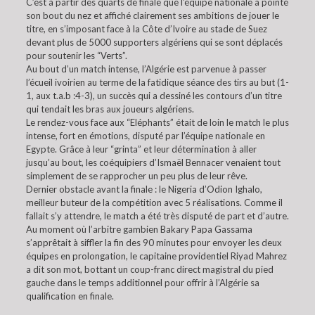
C’est à partir des quarts de finale que l’équipe nationale a pointé
son bout du nez et affiché clairement ses ambitions de jouer le
titre, en s’imposant face à la Côte d’Ivoire au stade de Suez
devant plus de 5000 supporters algériens qui se sont déplacés
pour soutenir les “Verts”.
Au bout d’un match intense, l’Algérie est parvenue à passer
l’écueil ivoirien au terme de la fatidique séance des tirs au but (1-
1, aux t.a.b :4-3), un succès qui a dessiné les contours d’un titre
qui tendait les bras aux joueurs algériens.
Le rendez-vous face aux “Eléphants” était de loin le match le plus
intense, fort en émotions, disputé par l’équipe nationale en
Egypte. Grâce à leur “grinta” et leur détermination à aller
jusqu’au bout, les coéquipiers d’Ismaël Bennacer venaient tout
simplement de se rapprocher un peu plus de leur rêve.
Dernier obstacle avant la finale : le Nigeria d’Odion Ighalo,
meilleur buteur de la compétition avec 5 réalisations. Comme il
fallait s’y attendre, le match a été très disputé de part et d’autre.
Au moment où l’arbitre gambien Bakary Papa Gassama
s’apprêtait à siffler la fin des 90 minutes pour envoyer les deux
équipes en prolongation, le capitaine providentiel Riyad Mahrez
a dit son mot, bottant un coup-franc direct magistral du pied
gauche dans le temps additionnel pour offrir à l’Algérie sa
qualification en finale.