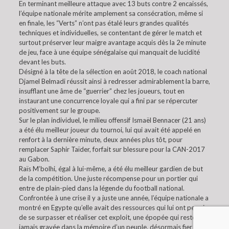
En terminant meilleure attaque avec 13 buts contre 2 encaissés,
l’équipe nationale mérite amplement sa consécration, même si
en finale, les “Verts” n’ont pas étalé leurs grandes qualités
techniques et individuelles, se contentant de gérer le match et
surtout préserver leur maigre avantage acquis dès la 2e minute
de jeu, face à une équipe sénégalaise qui manquait de lucidité
devant les buts.
Désigné à la tête de la sélection en août 2018, le coach national
Djamel Belmadi réussit ainsi à redresser admirablement la barre,
insufflant une âme de “guerrier” chez les joueurs, tout en
instaurant une concurrence loyale qui a fini par se répercuter
positivement sur le groupe.
Sur le plan individuel, le milieu offensif Ismaël Bennacer (21 ans)
a été élu meilleur joueur du tournoi, lui qui avait été appelé en
renfort à la dernière minute, deux années plus tôt, pour
remplacer Saphir Taïder, forfait sur blessure pour la CAN-2017
au Gabon.
Raïs M’bolhi, égal à lui-même, a été élu meilleur gardien de but
de la compétition. Une juste récompense pour un portier qui
entre de plain-pied dans la légende du football national.
Confrontée à une crise il y a juste une année, l’équipe nationale a
montré en Egypte qu’elle avait des ressources qui lui ont permis
de se surpasser et réaliser cet exploit, une épopée qui restera à
jamais gravée dans la mémoire d’un peuple, désormais fier de sa