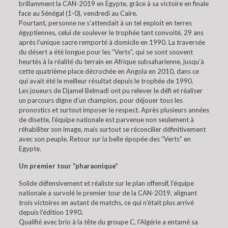
brillamment la CAN-2019 en Egypte, grâce à sa victoire en finale
face au Sénégal (1-0), vendredi au Caire.
Pourtant, personne ne s’attendait à un tel exploit en terres
égyptiennes, celui de soulever le trophée tant convoité, 29 ans
après l’unique sacre remporté à domicile en 1990. La traversée
du désert a été longue pour les “Verts”, qui se sont souvent
heurtés à la réalité du terrain en Afrique subsaharienne, jusqu’à
cette quatrième place décrochée en Angola en 2010, dans ce
qui avait été le meilleur résultat depuis le trophée de 1990.
Les joueurs de Djamel Belmadi ont pu relever le défi et réaliser
un parcours digne d’un champion, pour déjouer tous les
pronostics et surtout imposer le respect. Après plusieurs années
de disette, l’équipe nationale est parvenue non seulement à
réhabiliter son image, mais surtout se réconcilier définitivement
avec son peuple. Retour sur la belle épopée des “Verts” en
Egypte.
Un premier tour “pharaonique”
Solide défensivement et réaliste sur le plan offensif, l’équipe
nationale a survolé le premier tour de la CAN-2019, alignant
trois victoires en autant de matchs, ce qui n’était plus arrivé
depuis l’édition 1990.
Qualifié avec brio à la tête du groupe C, l’Algérie a entamé sa