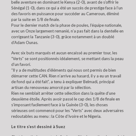
belle aventure en dominant le Kenya (2-0), avant de s’offrir le
Sénégal (1-0), dans ce qui a été un succès de prestige face à l’un
des favoris en puissance pour succéder au Cameroun, éliminé
par la suite en 1/8 de finale.
Pour le dernier match de la phase de poules, l’équipe nationale,
avec un Onze largement remanié, n’a pas fait dans la dentelle en
corrigeant la Tanzanie (3-0), grâce notamment à un doublé
d’Adam Ounas.
Avec six buts marqués et aucun encaissé au premier tour, les
“Verts” se sont positionnés idéalement, se mettant dans la peau
d’un favori.
“Il y a de multitudes d’éléments qui nous ont permis de bien
démarrer cette CAN. Rien n’arrive au hasard, il y a eu un travail
de fond qui a été fait”, a tenu à expliquer Belmadi, principal
artisan du renouveau amorcé par la sélection.
Rien ne semblait arrêter cette sélection dans la quête d’une
deuxième étoile. Après avoir passé le cap des 1/8 de finale en
s’imposant facilement face à la Guinée (3-0), les choses
sérieuses ont commencé pour les “Verts” avec deux adversaires
redoutables au menu : la Côte d’Ivoire et le Nigeria.
Le titre s’est dessiné à Suez