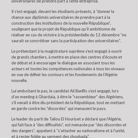
universitaires de prendre part à cette entreprise.
Il s’est engagé, devant les étudiants présents, à “donner la
chance aux diplômés universitaires de prendre part à la
construction des institutions de la nouvelle République”,
soulignant que le projet de République qu’il ambitionne de
réaliser en cas de victoire à la présidentielle du 12 décembre “ne
saurait se concrétiser sans la participation des universitaires”.
Le prétendant à la magistrature suprême s’est engagé à ouvrir
de grands chantiers, à mettre en place des centres d’écoute et
de débat et à encourager le dialogue en associant tous les
acteurs et toutes les compétences nationales à tous les niveaux
en vue de définir les contours et les fondements de l’Algérie
nouvelle.
Lui emboitant le pas, le candidat Ali Benflis s’est engagé, lors
d’un meeting à Ghardaïa, à être le “rassembleur” des Algériens,
s’il venait à être élu président de la République, tout en mettant
en garde contre les “discordes” qui menacent le pays.
Le leader du parti de Taliou El Houriyet a déclaré que l’Algérie,
qui fait face à “des difficultés”, est menacée par “des discordes et
des dangers”, appelant à “s’attacher au nationalisme et à l’unité,
et à rester fidèle au serment des chouhada”.