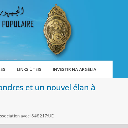
ES
LINKS ÚTEIS
INVESTIR NA ARGÉLIA
ondres et un nouvel élan à
Association avec l&#8217;UE