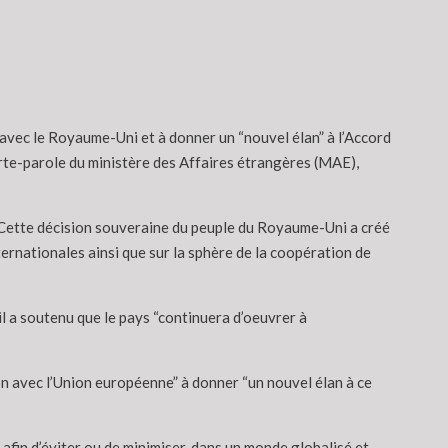
 avec le Royaume-Uni et à donner un “nouvel élan” à l’Accord
orte-parole du ministère des Affaires étrangères (MAE),
. Cette décision souveraine du peuple du Royaume-Uni a créé
ternationales ainsi que sur la sphère de la coopération de
il a soutenu que le pays “continuera d’oeuvrer à
on avec l’Union européenne” à donner “un nouvel élan à ce
 afin d’éviter ou de minimiser, dans un monde globalisé et