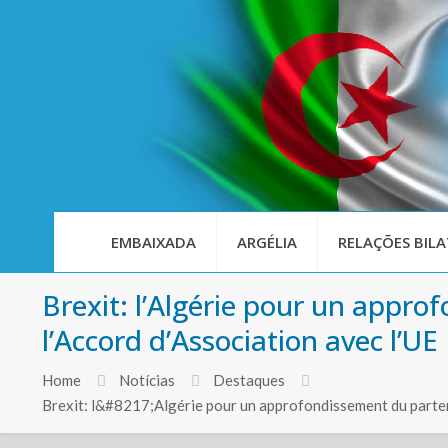
EMBAIXADA
ARGÉLIA
RELAÇÕES BILA
Brexit: l’Algérie pour un appro
l’Accord d’Association avec l’UE
Home
Notícias
Destaques
Brexit: l&#8217;Algérie pour un approfondissement du part