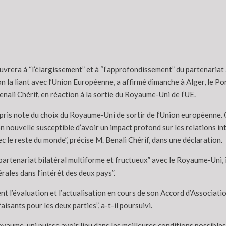
euvrera à “l’élargissement” et à “l’approfondissement” du partenariat
on la liant avec l’Union Européenne, a affirmé dimanche à Alger, le P
nali Chérif, en réaction à la sortie du Royaume-Uni de l’UE.
a pris note du choix du Royaume-Uni de sortir de l’Union européenne
n nouvelle susceptible d’avoir un impact profond sur les relations in
c le reste du monde”, précise M. Benali Chérif, dans une déclaration.
 partenariat bilatéral multiforme et fructueux” avec le Royaume-Uni, 
rales dans l’intérêt des deux pays”.
t l’évaluation et l’actualisation en cours de son Accord d’Associati
isants pour les deux parties”, a-t-il poursuivi.
oyaume-uni puisse avoir lieu dans les meilleures conditions possibles